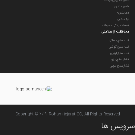
مسواک برقی کودک
خمیر دندان
دهانشویه
نخ دندان
قطعات یدکی مسواک
محافظت از سلامتی
تب سنج دهانی
تب سنج گوشی
تب سنج لیزری
فشار سنج بازو
فشارسنج مچی
Copyright © 2019, Roham tejarat CO, All Rights Reserved
سرویس ها