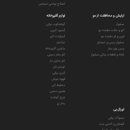
اصلاح نواحی حساس
ارایش و محافظت از مو
لوازم آشپزخانه
سشوار
گوشتکوب برقی
اتو و حالت دهنده مو
آبمیوه گیری
فرزن و فر دهنده مو
آبمرکبات گیر
سشوار برسی و استایلر
غذاساز
برس یون ساز
ماشین آشپزخانه
شانه و قطعات یدکی سشوار
اتو بخار دستی
اتو مخزن دار
توستر نان
کتری برقی
قهوه جوش
مخلوط کن
همزن دستی
چرخ گوشت
بخار پز
اورال بی
مسواک برقی
آبفشان و اکسی جت