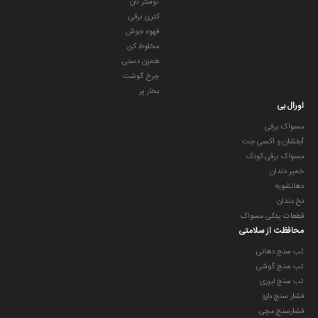
توستر نان
کتری برقی
قهوه جوش
مخلوط کن
همزن دستی
چرخ گوشت
بخار پز
اورال بی
مسواک برقی
آبفشان و اکسی جت
مسواک برقی کودک
خمیر دندان
دهانشویه
نخ دندان
قطعات یدکی مسواک
محافظت از سلامتی
تب سنج دهانی
تب سنج گوشی
تب سنج لیزری
فشار سنج بازو
فشارسنج مچی