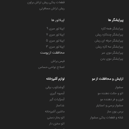
قطعات یدکی ریش تراش براون
ریش تراش مسافرتی
پیرایشگر ها
اپیلاتور ها
پیرایشگر همه کاره
اپیلاتور سری 9
پیرایشگر چندکاره ریش
اپیلاتور سری 7
پیرایشگر حرفه ای ریش
اپیلاتور سری 5
پیرایشگر سه کاره ریش
اپیلاتور سری 3
محافظت از پوست
پیرایشگر موی سر
پیرایشگر موی بدن
فیس براش
اصلاح نواحی حساس
ارایش و محافظت از مو
لوازم آشپزخانه
سشوار
گوشتکوب برقی
اتو و حالت دهنده مو
آبمیوه گیری
فرزن و فر دهنده مو
آبمرکبات گیر
سشوار برسی و استایلر
غذاساز
برس یون ساز
ماشین آشپزخانه
شانه و قطعات یدکی سشوار
اتو بخار دستی
اتو مخزن دار