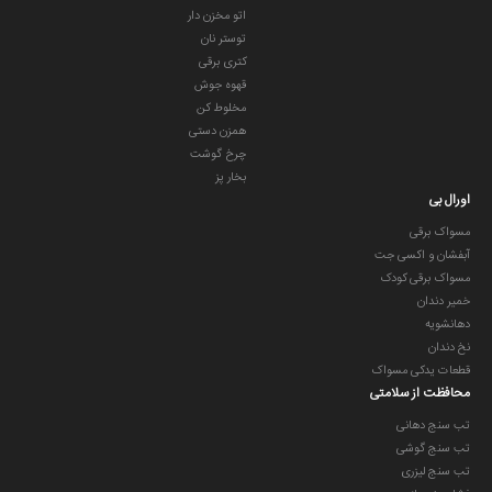
اتو مخزن دار
توستر نان
کتری برقی
قهوه جوش
مخلوط کن
همزن دستی
چرخ گوشت
بخار پز
اورال بی
مسواک برقی
آبفشان و اکسی جت
مسواک برقی کودک
خمیر دندان
دهانشویه
نخ دندان
قطعات یدکی مسواک
محافظت از سلامتی
تب سنج دهانی
تب سنج گوشی
تب سنج لیزری