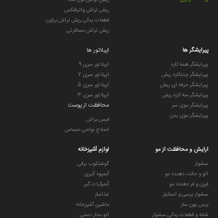
ریش تراش کول تک
ریش تراش واترفلکس
قطعات یدکی ریش تراش براون
ریش تراش مسافرتی
پیرایشگر ها
اپیلاتور ها
پیرایشگر همه کاره
اپیلاتور سری 9
پیرایشگر چندکاره ریش
اپیلاتور سری 7
پیرایشگر حرفه ای ریش
اپیلاتور سری 5
پیرایشگر سه کاره ریش
اپیلاتور سری 3
محافظت از پوست
پیرایشگر موی سر
پیرایشگر موی بدن
فیس براش
اصلاح نواحی حساس
ارایش و محافظت از مو
لوازم آشپزخانه
سشوار
گوشتکوب برقی
اتو و حالت دهنده مو
آبمیوه گیری
فرزن و فر دهنده مو
آبمرکبات گیر
سشوار برسی و استایلر
غذاساز
برس یون ساز
ماشین آشپزخانه
شانه و قطعات یدکی سشوار
اتو بخار دستی