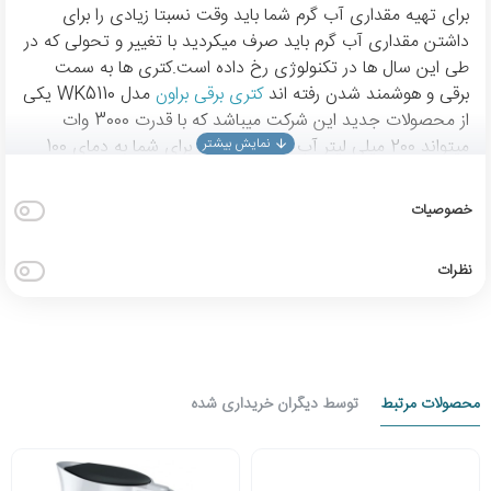
برای تهیه مقداری آب گرم شما باید وقت نسبتا زیادی را برای
داشتن مقداری آب گرم باید صرف میکردید
با تغییر و تحولی که در
طی این سال ها در تکنولوژی رخ داده است.
کتری ها به سمت
برقی و هوشمند شدن رفته اند
کتری برقی براون
مدل
WK5110
یکی
از محصولات جدید این شرکت میباشد که با قدرت 3000 وات
میتواند 200 میلی لیتر آب را در 35 ثانیه برای شما به دمای 100
درجه برساند.این یعنی شما میتوانید در کمترین زمان ممکن به آن
چیزی که میخواهید برسید.از نظر طراحی و زیبای به جرات میشه
خصوصیات
گفت این محصول یکی از زیبا ترین طراحی ها را دارد و
میتواند جلوه خاصی به آشپزخانه،محل کار و... شما بدهد بدنه این
نظرات
دستگاه از استیل زد زنگ و دسته ای پلاستیک فشرده ساخته شده
است بدنه 5110 هیچ اثر انگشتی جذب نمیکنه و ظاهرش به سختی
آلوده یا چرکین میشود
محصولات مرتبط
توسط دیگران خریداری شده