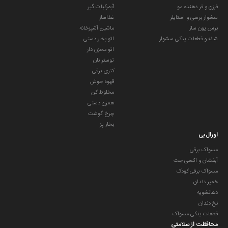
فرزن و فر دهنده مو
آبمرکبات گیر
سشوار برسی و استایلر
غذاساز
برس یون ساز
ماشین آشپزخانه
شانه و قطعات یدکی سشوار
اتو بخار دستی
اتو مخزن دار
توستر نان
کتری برقی
قهوه جوش
مخلوط کن
همزن دستی
چرخ گوشت
بخار پز
اورال بی
مسواک برقی
آبفشان و اکسی جت
مسواک برقی کودک
خمیر دندان
دهانشویه
نخ دندان
قطعات یدکی مسواک
محافظت از سلامتی