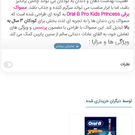
اهمیت بهداشت دهان و دندان به کودکان می تواند چالش برانگیز
باشد، اما با ابزار مناسب می تواند سرگرم کننده و جذاب باشد.
مسواک
برقی Oral-B Pro Kids Princess
به گونه ای طراحی شده است که
مسواک زدن دندان ها را به تجربه ای لذت بخش برای
کودکان 3 سال به
بالا
تبدیل کند. این مسواک با طراحی با مضمون
پرنسس
و ویژگی های
تعاملی خود، به القای عادات دندانی سالم از سنین پایین کمک می کند.
ویژگی ها و مزایا :
مسواک برقی Oral-B Pro Kids Princess
دارای چندین ویژگی است
که آن را به یک انتخاب عالی برای کودکان خردسال تبدیل می کند:
نظرات
طراحی با تم شاهزاده خانم:
مسواک دارای طرح شاهزاده خانم زیبا است
که برای دختران جوان جذاب است. این می تواند مسواک زدن را هیجان
انگیزتر کند و آنها را تشویق به مسواک زدن منظم کند.
دو حالت مسواک زدن:
مسواک دو حالت مسواک زدن را ارائه می دهد –
Daily Clean و Sensitive+. حالت Daily Clean برای مسواک زدن
توسط دیگران خریداری شده
معمولی مناسب است، در حالی که حالت Sensitive+ برای کودکان با
لثه های حساس طراحی شده است.
موهای بسیار نرم:
موها بسیار نرم هستند و آنها را روی لثه های جوان و
حساس ملایم می کند و برای تمیز کردن دندان های شیری عالی است.
تایمر داخلی:
مسواک دارای یک تایمر داخلی است که به کودکان کمک