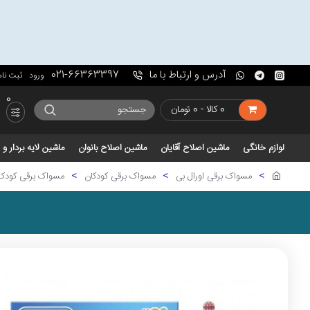
آدرس و ارتباط با ما
021-66363397
ورود
ثبت نام
0
0 کالا - 0 تومان
لوازم خانگی
ماشین اصلاح آقایان
ماشین اصلاح بانوان
ماشین لایه بردار 
مسواک برقی اورال بی
مسواک برقی کودکان
مسواک برقی کودک Oral-B مدل ily edition cars