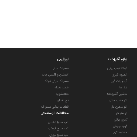
لوازم آشپزخانه
اورال بی
گوشتکوب برقی
مسواک برقی
آبمیوه گیری
آبفشان و اکسی جت
آبمرکبات گیر
مسواک برقی کودک
غذاساز
خمیر دندان
ماشین آشپزخانه
دهانشویه
اتو بخار دستی
نخ دندان
اتو مخزن دار
قطعات یدکی مسواک
محافظت از سلامتی
توستر نان
کتری برقی
تب سنج دهانی
قهوه جوش
تب سنج گوشی
مخلوط کن
تب سنج لیزری