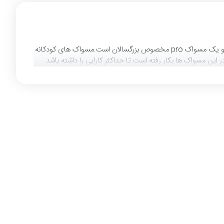
مسواک برقی دو قلو اورال بی کودکانه محصولی از شرکت اورال بی برای کودکان و خانواده است.مدل family edition cars دارایی 1 مسواک کودک و یک مسواک pro مخصوص بزرگسالان است.مسواک های کودکانه