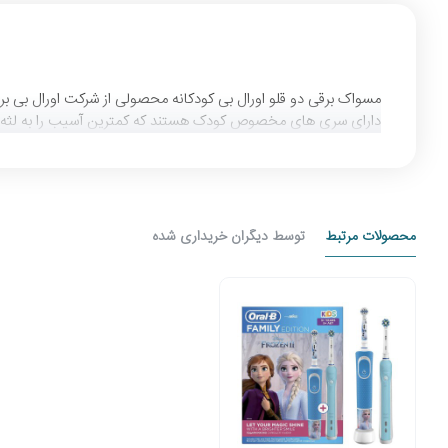
دارای سری های مخصوص کودک هستند که کمترین آسیب را به لثه ها و دندان میرساند همچنین 2 حالت شستوشو حساس و شستوشویی روزانه در ای
محصولات مرتبط
توسط دیگران خریداری شده