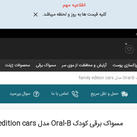
اطلاعیه مهم
کلیه قیمت ها به روز و لحظه میباشد.
0
و پاکسازی پوست
آرایش و محافظت از موی سر
مسواک برقی
محصولات ژیلت
fam
حمل و نقل سریع
تماس با ما
سوال بپرسید
مسواک برقی کودک Oral-B مدل family edition cars