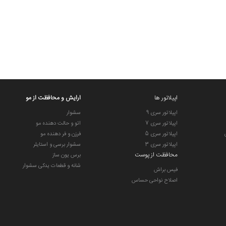
اپیلاتور ها
ارایش و محافظت از مو
اپیلاتور سری 9
سشوار
اپیلاتور سری 7
اتو و حالت دهنده مو
اپیلاتور سری 5
فرزن و فر دهنده مو
اپیلاتور سری 3
سشوار برسی و استایلر
محافظت از پوست
برس یون ساز
شانه و قطعات یدکی سشوار
فیس براش
اصلاح نواحی حساس