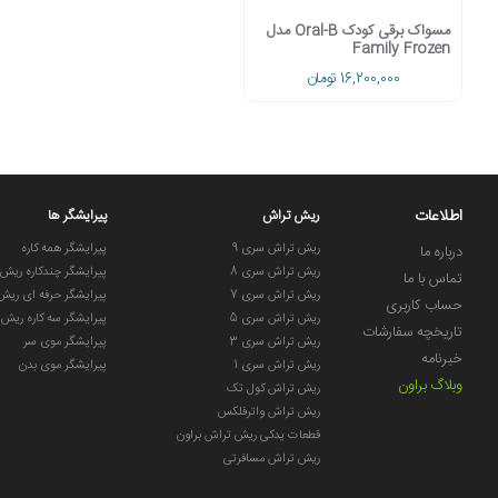
مسواک برقی کودک Oral-B مدل
Family Frozen
16,200,000 تومان
اطلاعات
ریش تراش
پیرایشگر ها
ریش تراش سری 9
پیرایشگر همه کاره
درباره ما
ریش تراش سری 8
پیرایشگر چندکاره ریش
تماس با ما
ریش تراش سری 7
پیرایشگر حرفه ای ریش
حساب کاربری
ریش تراش سری 5
پیرایشگر سه کاره ریش
تاریخچه سفارشات
ریش تراش سری 3
پیرایشگر موی سر
خبرنامه
ریش تراش سری 1
پیرایشگر موی بدن
وبلاگ براون
ریش تراش کول تک
ریش تراش واترفلکس
قطعات یدکی ریش تراش براون
ریش تراش مسافرتی