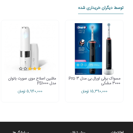
توسط دیگران خریداری شده
مسواک برقی اورال بی pro3 3000 یکی 
کننده،حساس میباشد.در این مدل از گران ترین سری مسواک یعنی sensiultra thin استفاده شده است که بیشترین پاک کنندگی و کمترین آسیب را برای دندان و لثه ای شما به ارمغان می آورد
مسواک برقی اورال بی مدل Pro 3
ماشین اصلاح موی صورت بانوان
3000 مشکی
مدل FS1000
15,390,000 تومان
5,940,000 تومان
ریش تراش
پیرایشگر ها