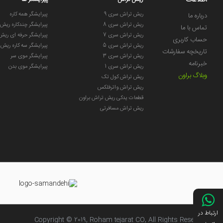
اطلاعات
ریش تراش سری 9
پیرایشگر همه کاره
درباره ما
ریش تراش سری 8
پیرایشگر چندکاره ریش
تماس با ما
ریش تراش سری 7
پیرایشگر حرفه ای ریش
حساب کاربری
ریش تراش سری 5
پیرایشگر سه کاره ریش
تاریخچه سفارشات
ریش تراش سری 3
پیرایشگر موی سر
خبرنامه
ریش تراش سری 1
پیرایشگر موی بدن
وبلاگ براون
ریش تراش کول تک
ریش تراش واترفلکس
قطعات یدکی ریش تراش براون
ریش تراش مسافرتی
ارتباط در
Copyright © 2019, Roham tejarat CO, All Rights Reserved