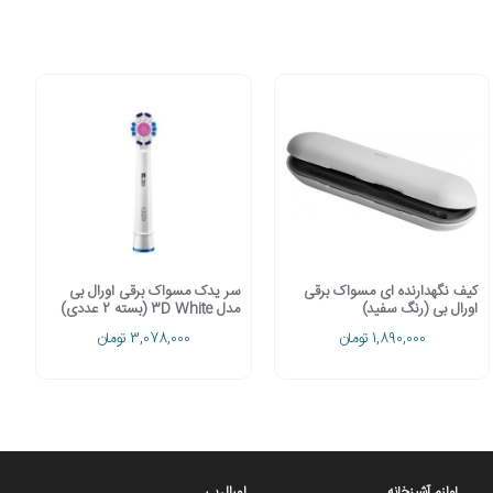
وه های مضر و غلط مسواک زدن را اصلاح نموده و دهان و دندانی سفید و زیبا
را تجربه کنید.این دستگاه توانایی از بین بردن 100درصد پلاک هایی را دارد که با مسواک دستی معمولی قابل پاک سازی نمیباشد.همچنین به شما میکند ظرف مدت 21 روز التهاب لثه را از بین برده و به سالم سازی
نواحی لثه ها کمک خواهد کرد.یک عدد سنسور فشار ،هنگامی که شما به شدت مسواک میکنید و بیش از اندازه معمول بر روی دندان فشار میاورید آن را متوقف میکند.این مسواک دارای 3 مد روزانه،سفید
کیف نگهدارنده ای مسواک برقی
سر یدک مسواک برقی اورال بی
اورال بی (رنگ سفید)
مدل 3D White (بسته 2 عددی)
1,890,000 تومان
3,078,000 تومان
لوازم آشپزخانه
اورال بی