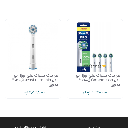
از ده ها مدل مسواک موفق شرکت اورال بی و براون میباشد.این دستگاه به شما کمک میکند شی
سر یدک مسواک برقی اورال بی
سر یدک مسواک برقی اورال بی
مدل Crossaction (بسته 4
مدل sensi ultra-thin (بسته 2
عددی)
عددی)
4,320,000 تومان
2,538,000 تومان
اپیلاتور ها
ارایش و محافظت از مو