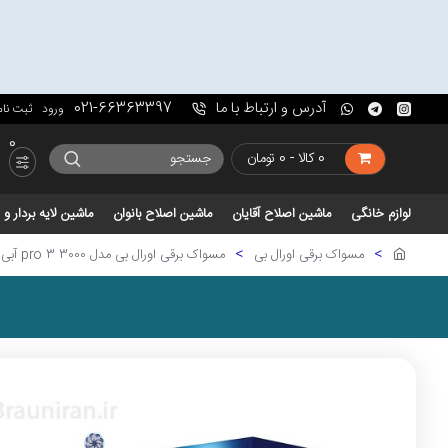
آدرس و ارتباط با ما
021-66363397
ورود
ثبت نام
0
0 کالا - 0 تومان
لوازم خانگی
ماشین اصلاح آقایان
ماشین اصلاح بانوان
ماشین لایه بردار 
مسواک برقی اورال بی
مسواک برقی اورال بی مدل pro 3 3000 آبی