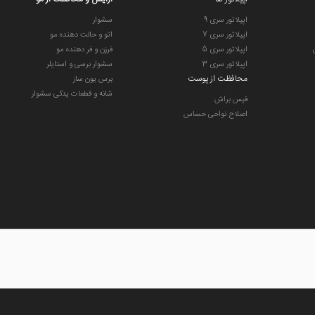
اپیلاتور سری 9
سشوار
اپیلاتور سری 7
اتو و حالت دهنده مو
اپیلاتور سری 5
فرزن و فر دهنده مو
اپیلاتور سری 3
سشوار برسی و استایلر
محافظت از پوست
برس یون ساز
شانه و قطعات یدکی سشوار
فیس براش
اصلاح نواحی حساس