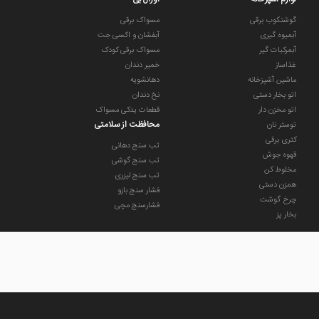
گوشتکوب برقی
مسواک برقی
آبمیوه گیری
آبفشان و اکسی جت
آبمرکبات گیر
مسواک برقی کودک
غذاساز
خمیر دندان
ماشین آشپزخانه
دهانشویه
اتو بخار دستی
نخ دندان
اتو مخزن دار
قطعات یدکی مسواک
محافظت از سلامتی
توستر نان
کتری برقی
تب سنج دهانی
قهوه جوش
تب سنج گوشی
مخلوط کن
تب سنج لیزری
همزن دستی
فشار سنج بازو
چرخ گوشت
فشارسنج مچی
بخار پز