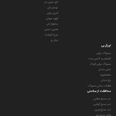
اتو مخزن دار
توستر نان
کتری برقی
قهوه جوش
مخلوط کن
همزن دستی
چرخ گوشت
بخار پز
اورال بی
مسواک برقی
آبفشان و اکسی جت
مسواک برقی کودک
خمیر دندان
دهانشویه
نخ دندان
قطعات یدکی مسواک
محافظت از سلامتی
تب سنج دهانی
تب سنج گوشی
تب سنج لیزری
فشار سنج بازو