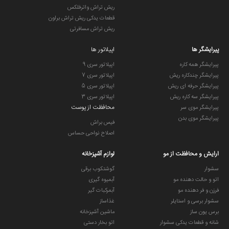
ریش تراش واترفلکس
قطعات یدکی ریش تراش براون
ریش تراش مسافرتی
پیرایشگر ها
اپیلاتور ها
پیرایشگر همه کاره
اپیلاتور سری 9
پیرایشگر چندکاره ریش
اپیلاتور سری 7
پیرایشگر حرفه ای ریش
اپیلاتور سری 5
پیرایشگر سه کاره ریش
اپیلاتور سری 3
محافظت از پوست
پیرایشگر موی سر
پیرایشگر موی بدن
فیس براش
اصلاح نواحی حساس
ارایش و محافظت از مو
لوازم آشپزخانه
سشوار
گوشتکوب برقی
اتو و حالت دهنده مو
آبمیوه گیری
فرزن و فر دهنده مو
آبمرکبات گیر
سشوار برسی و استایلر
غذاساز
برس یون ساز
ماشین آشپزخانه
شانه و قطعات یدکی سشوار
اتو بخار دستی