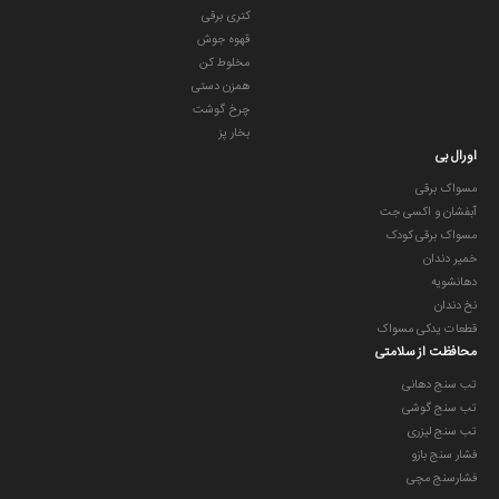
مسواک با ویژگی‌های منحصر به فرد خود، از جمله هوش مصنوعی، کنترل
کتری برقی
فشار لثه و سر مسواک CrossAction، به شما کمک می‌کند تا
قهوه جوش
دندان‌های خود را به بهترین شکل ممکن تمیز کنید و لبخندی درخشان‌تر
مخلوط کن
داشته باشی
همزن دستی
چرخ گوشت
بخار پز
اورال بی
مسواک برقی
آبفشان و اکسی جت
مسواک برقی کودک
خمیر دندان
دهانشویه
نخ دندان
قطعات یدکی مسواک
محافظت از سلامتی
تب سنج دهانی
تب سنج گوشی
تب سنج لیزری
فشار سنج بازو
فشارسنج مچی