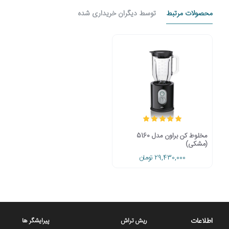
برنامه اسموتی (Smoothie)
: این برنامه برای تهیه اسموتی
محصولات مرتبط
توسط دیگران خریداری شده
تنظیم می‌کند.
هر یک از این برنامه‌ها به گونه‌ای طراحی شده‌اند که کاربران می‌ت
می‌کند. این ویژگی‌ها کار با مخلوط کن را ساده و راحت می‌کنند، و ب
11 برنامه تولید انواع نوشیدنی و سوپ
در مخلوط کن JB 5160 براون، وجود
آورید. هر یک از این سرعت‌ها برای نوع خاصی از مواد غذایی و بافت 
سرعت‌های پایین‌تر
برای مواد نرم‌تر مانند میوه‌ها یا برای 
سرعت‌های متوسط
برای تهیه اسموتی‌ها یا سوپ‌های کرمی به 
سرعت‌های بالاتر
برای خرد کردن مواد سخت‌تر مانند یخ یا موا
مخلوط کن براون مدل 5160
عملکرد پالسی بسیار قدرتمند
(مشکی)
29,430,000 تومان
عملکرد پالسی در مخلوط‌کن‌ها یک ویژگی است که به شما امکان می
سریع مواد به کار می‌رود، به خصوص زمانی که به دنبال نتایجی دق
مفید باشد. این حالت باعث می‌شود که بتوانید با دقت بیشتری مواد 
یکی از قدرتمندترین و منحصر به فرد ترین طراحی های دنیا توسط مهندسان آلمانی
اطلاعات
ریش تراش
پیرایشگر ها