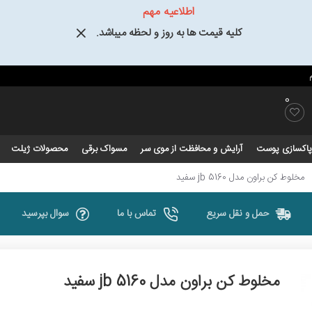
اطلاعیه مهم
کلیه قیمت ها به روز و لحظه میباشد.
0
و پاکسازی پوست
آرایش و محافظت از موی سر
مسواک برقی
محصولات ژیلت
مخلوط کن براون مدل jb 5160 سفید
حمل و نقل سریع
تماس با ما
سوال بپرسید
مخلوط کن براون مدل jb 5160 سفید