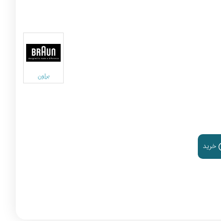
براون
خرید