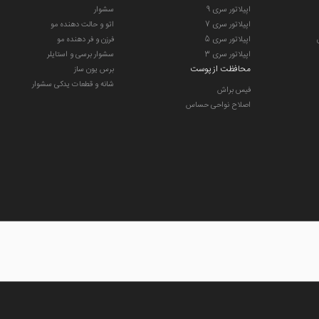
 آن پاک میشود.پایه دایکست و شیک به رنگ مات به همراه مواد و متریال با کیفیت بدنه که راز ما
اپیلاتور سری 9
سشوار
دن روی صفحه کابینت را خواهد گرفت.بعلاوه بر همه اینها میتوان کل ظرف و مجموعه تیغه ها را
اپیلاتور سری 7
اتو و حالت دهنده مو
اپیلاتور سری 5
فرزن و فر دهنده مو
اپیلاتور سری 3
سشوار برسی و استایلر
ط کن هوشمند جهان میباشد.
مخلوط کن براون
محافظت از پوست
برس یون ساز
شانه و قطعات یدکی سشوار
فیس براش
اصلاح نواحی حساس