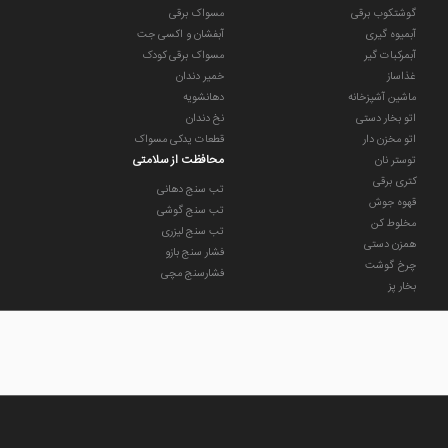
ندگاری طولانی را به همراه دارد و مناسب آشپزخانه های شیک شما میباشد.کل مجموعه
گوشتکوب برقی
مسواک برقی
 در ماشین ظرفشویی شست.ظرف شیشه ای پیرکس توانایی حرارت های بالا را نیز
آبمیوه گیری
آبفشان و اکسی جت
آبمرکبات گیر
مسواک برقی کودک
غذاساز
خمیر دندان
5160 دارای یک موتور بسیار پر قدرت با توان خروجی 1000w داشته که با این نیرو توانایی خرد کردن تمام مواد غذایی از استخوان گرفته تا
ماشین آشپزخانه
دهانشویه
یخ را خواهد داشت.مخلوط کن 5160 براون به یک پارچ از جنس پیرکس نیز مجهز میباشد که قابلیت تحمل دمای بسیار زیاد و دمای بسیار پایین را دارد.این مخلوط کن از کیفیت بسیار بالای قطعات نیز بهره میبرد و موتور آن تونایی ایجاد 12 دور و سرعت متفاوت را نیز
اتو بخار دستی
نخ دندان
اتو مخزن دار
قطعات یدکی مسواک
محافظت از سلامتی
توستر نان
کتری برقی
تب سنج دهانی
قهوه جوش
تب سنج گوشی
مخلوط کن
تب سنج لیزری
همزن دستی
فشار سنج بازو
چرخ گوشت
فشارسنج مچی
بخار پز