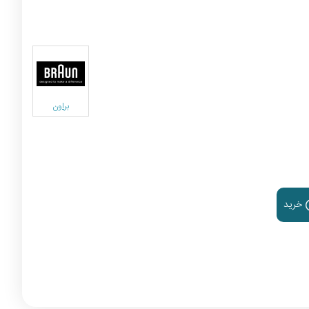
براون
خرید