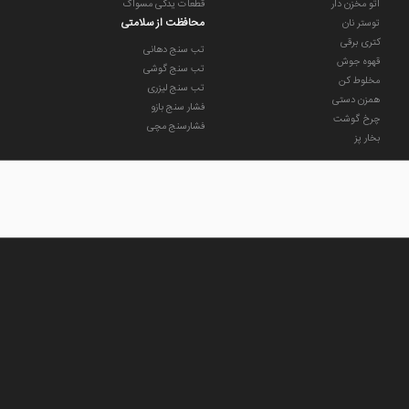
اتو مخزن دار
قطعات یدکی مسواک
محافظت از سلامتی
توستر نان
کتری برقی
تب سنج دهانی
قهوه جوش
تب سنج گوشی
مخلوط کن
تب سنج لیزری
همزن دستی
فشار سنج بازو
چرخ گوشت
فشارسنج مچی
بخار پز