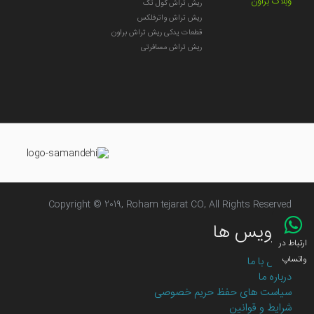
وبلاگ براون
ریش تراش کول تک
ریش تراش واترفلکس
قطعات یدکی ریش تراش براون
ریش تراش مسافرتی
Copyright © 2019, Roham tejarat CO, All Rights Reserved
سرویس ها
ارتباط در
واتساپ
تماس با ما
درباره ما
سیاست های حفظ حریم خصوصی
شرایط و قوانین