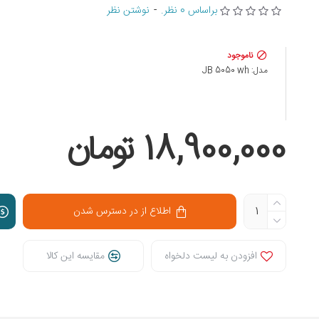
براساس 0 نظر.
-
نوشتن نظر
ناموجود
مدل:
JB 5050 wh
18,900,000 تومان
اطلاع از در دسترس شدن
افزودن به لیست دلخواه
مقایسه این کالا