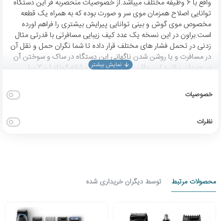
واقع با 6 وظیفه مختلف میباشد.از خصوصیات منحصربه فر این دستگاه
توانایی اصلاح همزمان موی سر و صورت بوده که به همراه یک قطعه
مخصوص موی گوش و بینی توانایی پیرایش بیشتری را فراهم اورده
است.براون در این نسخه یک عدد کیف زیبایی مسافرتی با قدرتی مثال
زدنی در تحمل فشار های مختلف قرار داده تا شما نگران حمل و نقل آن
در مسافرت و یا روشن شدن ناگهانی این دستگاه در ساک و سوختن آن
در چمدان نباشید.این ماشین اصلاح دارای دو شانه کوتاه 1 و 2 میلی
متری و دو شانه با قابلیت تنظیم ارتفاع اصلاح مو به اندازه های 3 الی 11
میلیمتر و 13 تا 21 میلیمتر میباشد که توانایی کلیپ و تریم کردن موی
خصوصیات
دور سر را نیز داراست.باتری این مدل نسبت به مدل های قبلی قدرتمند
تر و بهتر گردیده ضمن اینکه در بعضی کشور ها امکان استفاده همزمان
برق و باتری موجود و همچنین این مدل از تیغه با عمر طولانی و مدت
نظرات
زمان بیشتری از تیز بودن مجهز میباشد.
محصولات مرتبط
توسط دیگران خریداری شده