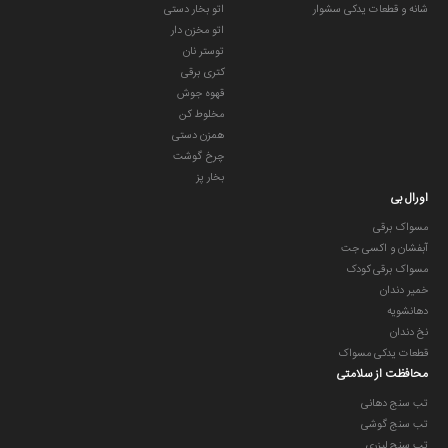
شانه و قطعات یدکی سشوار
اتو بخار دستی
اتو مخزن دار
توستر نان
کتری برقی
قهوه جوش
مخلوط کن
همزن دستی
چرخ گوشت
بخار پز
اورال بی
مسواک برقی
آبفشان و اکسی جت
مسواک برقی کودک
خمیر دندان
دهانشویه
نخ دندان
قطعات یدکی مسواک
محافظت از سلامتی
تب سنج دهانی
تب سنج گوشی
تب سنج لیزری