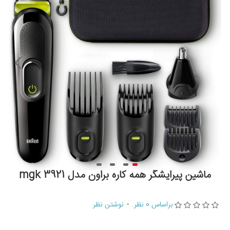
ماشین پیرایشگر همه کاره براون مدل mgk 3921
براساس 0 نظر.
-
نوشتن نظر