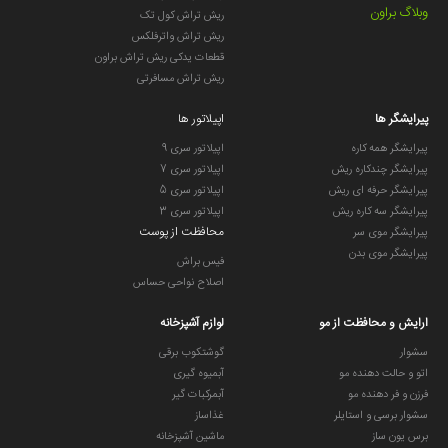
وبلاگ براون
ریش تراش کول تک
ریش تراش واترفلکس
قطعات یدکی ریش تراش براون
ریش تراش مسافرتی
پیرایشگر ها
اپیلاتور ها
پیرایشگر همه کاره
اپیلاتور سری 9
پیرایشگر چندکاره ریش
اپیلاتور سری 7
پیرایشگر حرفه ای ریش
اپیلاتور سری 5
پیرایشگر سه کاره ریش
اپیلاتور سری 3
محافظت از پوست
پیرایشگر موی سر
پیرایشگر موی بدن
فیس براش
اصلاح نواحی حساس
ارایش و محافظت از مو
لوازم آشپزخانه
سشوار
گوشتکوب برقی
اتو و حالت دهنده مو
آبمیوه گیری
فرزن و فر دهنده مو
آبمرکبات گیر
سشوار برسی و استایلر
غذاساز
برس یون ساز
ماشین آشپزخانه