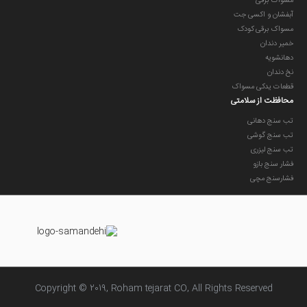
مسواک برقی
آبفشان و اکسی جت
مسواک برقی کودک
خمیر دندان
دهانشویه
نخ دندان
قطعات یدکی مسواک
محافظت از سلامتی
تب سنج دهانی
تب سنج گوشی
تب سنج لیزری
فشار سنج بازو
فشارسنج مچی
Copyright © 2019, Roham tejarat CO, All Rights Reserved