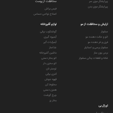
محافظت از پوست
پیرایشگر موی سر
پیرایشگر موی بدن
فیس براش
اصلاح نواحی حساس
ارایش و محافظت از مو
لوازم آشپزخانه
سشوار
گوشتکوب برقی
اتو و حالت دهنده مو
آبمیوه گیری
فرزن و فر دهنده مو
آبمرکبات گیر
سشوار برسی و استایلر
غذاساز
برس یون ساز
ماشین آشپزخانه
شانه و قطعات یدکی سشوار
اتو بخار دستی
اتو مخزن دار
توستر نان
کتری برقی
قهوه جوش
مخلوط کن
همزن دستی
چرخ گوشت
بخار پز
اورال بی