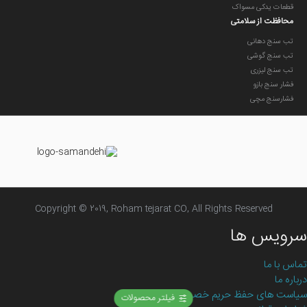
قطعات یدکی مسواک
محافظت از سلامتی
تب سنج دهانی
تب سنج گوشی
تب سنج لیزری
فشار سنج بازو
فشارسنج مچی
Copyright © 2019, Roham tejarat CO, All Rights Reserved
سرویس ها
تماس با ما
درباره ما
سیاست های حفظ حریم خصوصی
فیلتر محصولات