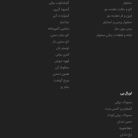
سشوار
گوشتکوب برقی
اتو و حالت دهنده مو
آبمیوه گیری
فرزن و فر دهنده مو
آبمرکبات گیر
سشوار برسی و استایلر
غذاساز
برس یون ساز
ماشین آشپزخانه
شانه و قطعات یدکی سشوار
اتو بخار دستی
اتو مخزن دار
توستر نان
کتری برقی
قهوه جوش
مخلوط کن
همزن دستی
چرخ گوشت
بخار پز
اورال بی
مسواک برقی
آبفشان و اکسی جت
مسواک برقی کودک
خمیر دندان
دهانشویه
نخ دندان