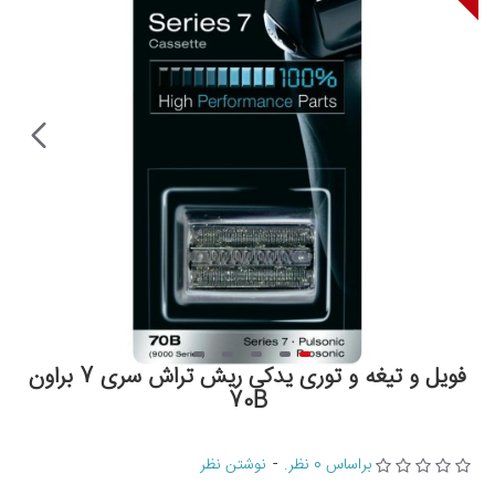
فویل و تیغه و توری یدکی ریش تراش سری 7 براون
70B
براساس 0 نظر.
-
نوشتن نظر