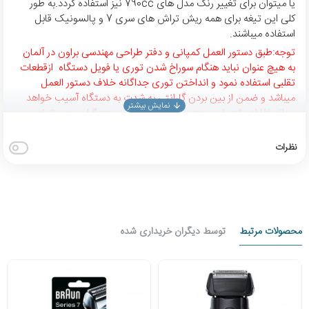
یا میتوان برای تغییر رنگ مدل های 790cc نیز استفاده گردد.به طور
کلی این تیغه برای همه ریش تراش های سری 7 و پالسونیک قابل
استفاده میباشند.
توجه:طبق دستور العمل کمپانی و دفتر طراحی مهندسی براون در آلمان
به هیچ عنوان نباید هنگام سوراخ شدن توری یا فویل دستگاه ازقطعات
تقلبی استفاده نمود و انداختن توری جداگانه خلاف دستور العمل
میباشد و ضمن از بین بردن گارانتی به شدت به دستگاه آسیب خواهد
رساند لذا از مشتریان محترم تقاضا داریم در صورت گران بودن تیغه و
توری و یا کاست فابریک دستگاه به هیچ عنوان از راه حل جایگزین
تعویض توری غیر فابریک اقدام نکنند.این عمل در طولانی مدت موتور
نظرات
دستگاه را دچار پالس شدید خواهد کرد.دلیل سوراخ شدن توری خراب
شدن تیغه زیر آن میباشد که در اثر استفاده طولانی مدت اجتناب ناپذیر
است.
محصولات مرتبط
توسط دیگران خریداری شده