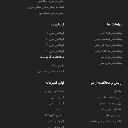
ریش تراش واترفلکس
قطعات یدکی ریش تراش براون
ریش تراش مسافرتی
پیرایشگر ها
اپیلاتور ها
پیرایشگر همه کاره
اپیلاتور سری 9
پیرایشگر چندکاره ریش
اپیلاتور سری 7
پیرایشگر حرفه ای ریش
اپیلاتور سری 5
پیرایشگر سه کاره ریش
اپیلاتور سری 3
محافظت از پوست
پیرایشگر موی سر
پیرایشگر موی بدن
فیس براش
اصلاح نواحی حساس
ارایش و محافظت از مو
لوازم آشپزخانه
سشوار
گوشتکوب برقی
اتو و حالت دهنده مو
آبمیوه گیری
فرزن و فر دهنده مو
آبمرکبات گیر
سشوار برسی و استایلر
غذاساز
برس یون ساز
ماشین آشپزخانه
شانه و قطعات یدکی سشوار
اتو بخار دستی
اتو مخزن دار