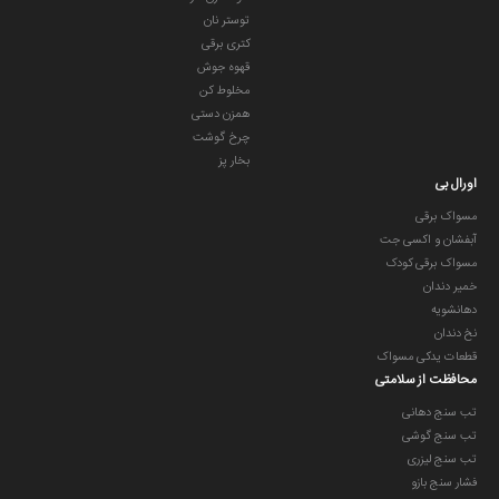
توستر نان
کتری برقی
قهوه جوش
مخلوط کن
همزن دستی
چرخ گوشت
بخار پز
اورال بی
مسواک برقی
آبفشان و اکسی جت
مسواک برقی کودک
خمیر دندان
دهانشویه
نخ دندان
قطعات یدکی مسواک
محافظت از سلامتی
تب سنج دهانی
تب سنج گوشی
تب سنج لیزری
فشار سنج بازو