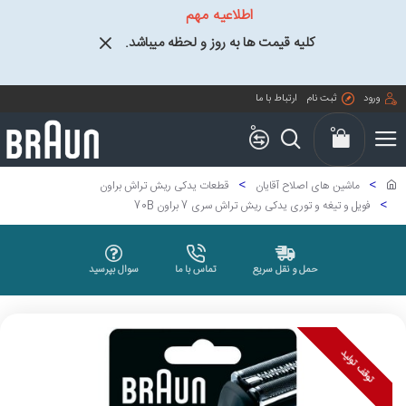
اطلاعیه مهم
کلیه قیمت ها به روز و لحظه میباشد.
ورود
ثبت نام
ارتباط با ما
0
0
ماشین های اصلاح آقایان
قطعات یدکی ریش تراش براون
فویل و تیغه و توری یدکی ریش تراش سری 7 براون 70B
حمل و نقل سریع
تماس با ما
سوال بپرسید
توقف تولید