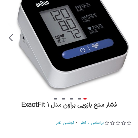
فشار سنج بازویی براون مدل ExactFit 1
براساس 0 نظر.
-
نوشتن نظر