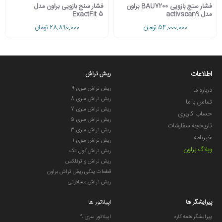
فشار سنج بازویی BAU7200 براون
فشار سنج بازویی براون مدل
مدل activscan9
ExactFit 5
54,000,000 تومان
28,890,000 تومان
اطلاعات
ریش تراش
ریش تراش سری 9
درباره ما
ریش تراش سری 8
تماس با ما
ریش تراش سری 7
حساب کاربری
ریش تراش سری 5
تاریخچه سفارشات
ریش تراش سری 3
خبرنامه
ریش تراش سری 1
وبلاگ براون
ریش تراش کول تک
ریش تراش واترفلکس
قطعات یدکی ریش تراش براون
ریش تراش مسافرتی
پیرایشگر ها
اپیلاتور ها
پیرایشگر همه کاره
اپیلاتور سری 9