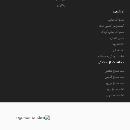
بخار پز
اورال بی
مسواک برقی
آبفشان و اکسی جت
مسواک برقی کودک
خمیر دندان
دهانشویه
نخ دندان
قطعات یدکی مسواک
محافظت از سلامتی
تب سنج دهانی
تب سنج گوشی
تب سنج لیزری
فشار سنج بازو
فشارسنج مچی