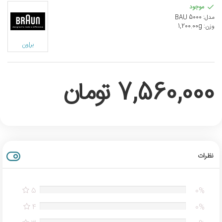
موجود
مدل:
BAU 5000
وزن:
1,200.00g
براون
7,560,000 تومان
نظرات
5
0%
4
0%