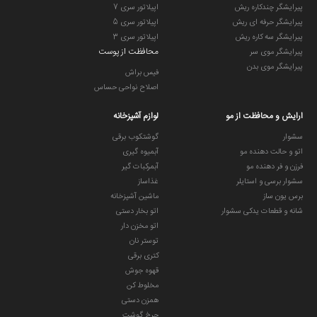
پیرایشگر چندکاره ریش
اپیلاتور سری 7
پیرایشگر حرفه ای ریش
اپیلاتور سری 5
پیرایشگر سه کاره ریش
اپیلاتور سری 3
محافظت از پوست
پیرایشگر موی سر
پیرایشگر موی بدن
فیس براش
اصلاح نواحی حساس
ارایش و محافظت از مو
لوازم آشپزخانه
سشوار
گوشتکوب برقی
اتو و حالت دهنده مو
آبمیوه گیری
فرزن و فر دهنده مو
آبمرکبات گیر
سشوار برسی و استایلر
غذاساز
برس یون ساز
ماشین آشپزخانه
شانه و قطعات یدکی سشوار
اتو بخار دستی
اتو مخزن دار
توستر نان
کتری برقی
قهوه جوش
مخلوط کن
همزن دستی
چرخ گوشت