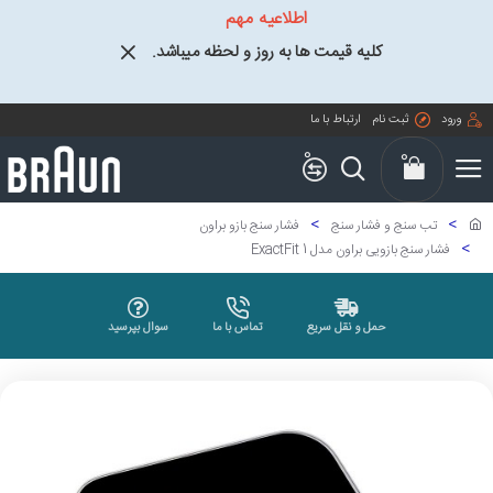
اطلاعیه مهم
کلیه قیمت ها به روز و لحظه میباشد.
ورود
ثبت نام
ارتباط با ما
0
0
تب سنج و فشار سنج
فشار سنج بازو براون
فشار سنج بازویی براون مدل ExactFit 1
حمل و نقل سریع
تماس با ما
سوال بپرسید