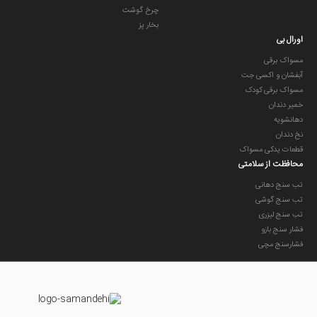
چرخ گوشت
بخار پز
اورال بی
مسواک برقی
آبفشان و اکسی جت
مسواک برقی کودک
خمیر دندان
دهانشویه
نخ دندان
قطعات یدکی مسواک
محافظت از سلامتی
تب سنج دهانی
تب سنج گوشی
تب سنج لیزری
فشار سنج بازو
فشارسنج مچی