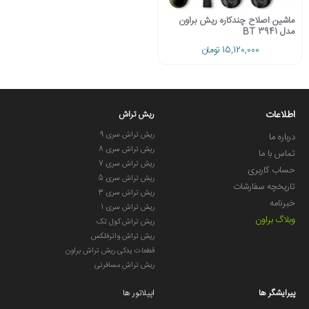
ماشین اصلاح چندکاره ریش براون
مدل BT 3941
15,120,000 تومان
اطلاعات
ریش تراش
ریش تراش سری 9
درباره ما
ریش تراش سری 8
تماس با ما
ریش تراش سری 7
حساب کاربری
ریش تراش سری 5
تاریخچه سفارشات
ریش تراش سری 3
خبرنامه
ریش تراش سری 1
وبلاگ براون
ریش تراش کول تک
ریش تراش واترفلکس
قطعات یدکی ریش تراش براون
ریش تراش مسافرتی
پیرایشگر ها
اپیلاتور ها