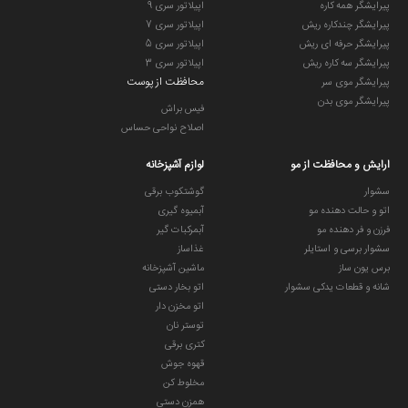
پیرایشگر همه کاره
اپیلاتور سری 9
پیرایشگر چندکاره ریش
اپیلاتور سری 7
پیرایشگر حرفه ای ریش
اپیلاتور سری 5
پیرایشگر سه کاره ریش
اپیلاتور سری 3
محافظت از پوست
پیرایشگر موی سر
پیرایشگر موی بدن
فیس براش
اصلاح نواحی حساس
ارایش و محافظت از مو
لوازم آشپزخانه
سشوار
گوشتکوب برقی
اتو و حالت دهنده مو
آبمیوه گیری
فرزن و فر دهنده مو
آبمرکبات گیر
سشوار برسی و استایلر
غذاساز
برس یون ساز
ماشین آشپزخانه
شانه و قطعات یدکی سشوار
اتو بخار دستی
اتو مخزن دار
توستر نان
کتری برقی
قهوه جوش
مخلوط کن
همزن دستی