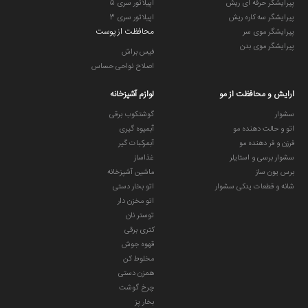
پیرایشگر حرفه ای ریش
اپیلاتور سری 5
پیرایشگر سه کاره ریش
اپیلاتور سری 3
محافظت از پوست
پیرایشگر موی سر
پیرایشگر موی بدن
فیس براش
اصلاح نواحی حساس
ارایش و محافظت از مو
لوازم آشپزخانه
سشوار
گوشتکوب برقی
اتو و حالت دهنده مو
آبمیوه گیری
فرزن و فر دهنده مو
آبمرکبات گیر
سشوار برسی و استایلر
غذاساز
برس یون ساز
ماشین آشپزخانه
شانه و قطعات یدکی سشوار
اتو بخار دستی
اتو مخزن دار
توستر نان
کتری برقی
قهوه جوش
مخلوط کن
همزن دستی
چرخ گوشت
بخار پز