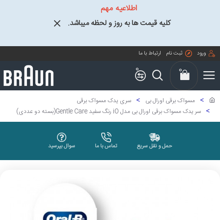
اطلاعیه مهم
کلیه قیمت ها به روز و لحظه میباشد.
ورود
ثبت نام
ارتباط با ما
0
0
مسواک برقی اورال بی
سری یدک مسواک برقی
سر یدک مسواک برقی اورال بی مدل iO رنگ سفید Gentle Care(بسته دو عددی)
حمل و نقل سریع
تماس با ما
سوال بپرسید