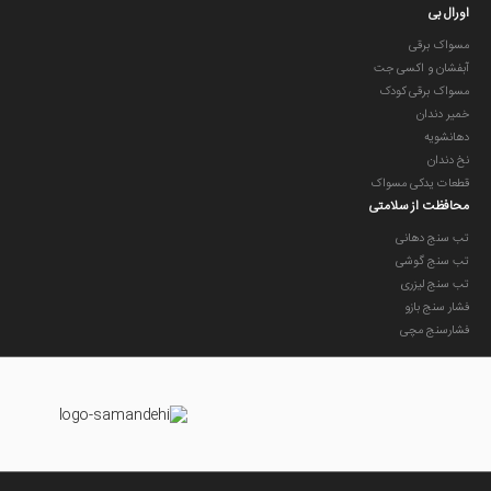
اورال بی
مسواک برقی
آبفشان و اکسی جت
مسواک برقی کودک
خمیر دندان
دهانشویه
نخ دندان
قطعات یدکی مسواک
محافظت از سلامتی
تب سنج دهانی
تب سنج گوشی
تب سنج لیزری
فشار سنج بازو
فشارسنج مچی