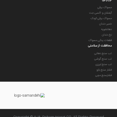
مسواک برقی
آبفشان و اکسی جت
مسواک برقی کودک
خمیر دندان
دهانشویه
نخ دندان
قطعات یدکی مسواک
محافظت از سلامتی
تب سنج دهانی
تب سنج گوشی
تب سنج لیزری
فشار سنج بازو
فشارسنج مچی