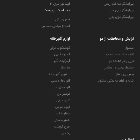
پیرایشگر سه کاره ریش
اپیلاتور سری 3
محافظت از پوست
پیرایشگر موی سر
پیرایشگر موی بدن
فیس براش
اصلاح نواحی حساس
ارایش و محافظت از مو
لوازم آشپزخانه
سشوار
گوشتکوب برقی
اتو و حالت دهنده مو
آبمیوه گیری
فرزن و فر دهنده مو
آبمرکبات گیر
سشوار برسی و استایلر
غذاساز
برس یون ساز
ماشین آشپزخانه
شانه و قطعات یدکی سشوار
اتو بخار دستی
اتو مخزن دار
توستر نان
کتری برقی
قهوه جوش
مخلوط کن
همزن دستی
چرخ گوشت
بخار پز
اورال بی