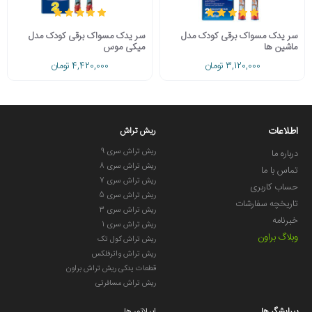
سر یدک مسواک برقی کودک مدل
سر یدک مسواک برقی کودک مدل
ماشین ها
میکی موس
3,120,000 تومان
4,420,000 تومان
اطلاعات
ریش تراش
ریش تراش سری 9
درباره ما
ریش تراش سری 8
تماس با ما
ریش تراش سری 7
حساب کاربری
ریش تراش سری 5
تاریخچه سفارشات
ریش تراش سری 3
خبرنامه
ریش تراش سری 1
وبلاگ براون
ریش تراش کول تک
ریش تراش واترفلکس
قطعات یدکی ریش تراش براون
ریش تراش مسافرتی
پیرایشگر ها
اپیلاتور ها