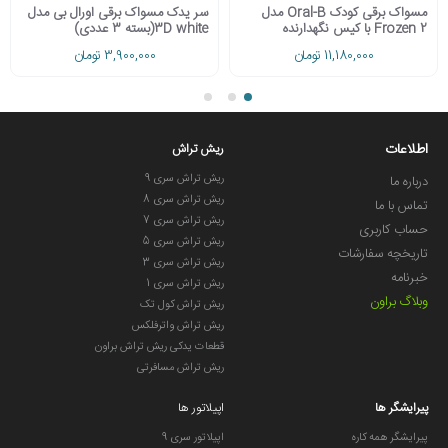
مسواک برقی کودک Oral-B مدل
سر یدک مسواک برقی اورال بی مدل
Frozen 2 با کیس نگهدارنده
3D white(بسته 3 عددی)
11,180,000 تومان
3,900,000 تومان
اطلاعات
ریش تراش
ریش تراش سری 9
درباره ما
ریش تراش سری 8
تماس با ما
ریش تراش سری 7
حساب کاربری
ریش تراش سری 5
تاریخچه سفارشات
ریش تراش سری 3
خبرنامه
ریش تراش سری 1
وبلاگ براون
ریش تراش کول تک
ریش تراش واترفلکس
قطعات یدکی ریش تراش براون
ریش تراش مسافرتی
پیرایشگر ها
اپیلاتور ها
پیرایشگر همه کاره
اپیلاتور سری 9