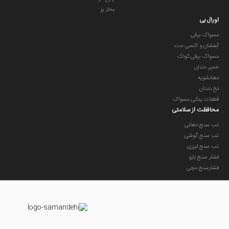
بخار پز
اورال بی
مسواک برقی
آبفشان و اکسی جت
مسواک برقی کودک
خمیر دندان
دهانشویه
نخ دندان
قطعات یدکی مسواک
محافظت از سلامتی
تب سنج دهانی
تب سنج گوشی
تب سنج لیزری
فشار سنج بازو
فشارسنج مچی