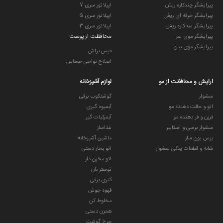
پیرایشگر چندکاره ریش
اپیلاتور سری 7
پیرایشگر حرفه ای ریش
اپیلاتور سری 5
پیرایشگر سه کاره ریش
اپیلاتور سری 3
محافظت از پوست
پیرایشگر موی سر
پیرایشگر موی بدن
فیس براش
اصلاح نواحی حساس
ارایش و محافظت از مو
لوازم آشپزخانه
سشوار
گوشتکوب برقی
اتو و حالت دهنده مو
آبمیوه گیری
فرزن و فر دهنده مو
آبمرکبات گیر
سشوار برسی و استایلر
غذاساز
برس یون ساز
ماشین آشپزخانه
شانه و قطعات یدکی سشوار
اتو بخار دستی
اتو مخزن دار
توستر نان
کتری برقی
قهوه جوش
مخلوط کن
همزن دستی
چرخ گوشت