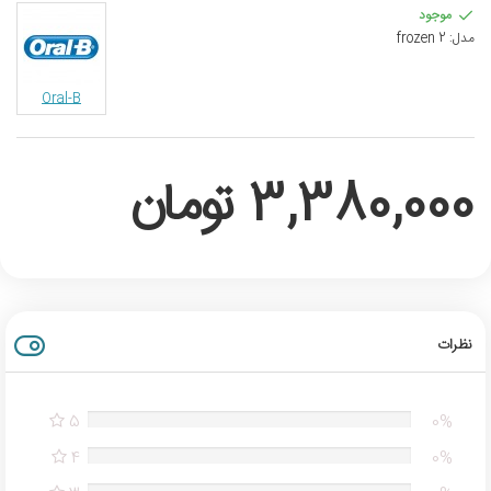
موجود
مدل:
frozen 2
Oral-B
3,380,000 تومان
نظرات
5
0%
4
0%