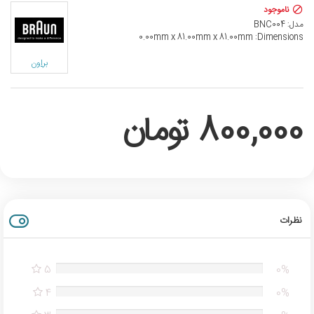
ناموجود
مدل:
BNC004
0.00mm x 81.00mm x 81.00mm
Dimensions:
براون
800,000 تومان
نظرات
5
0%
4
0%