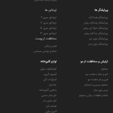
ریش تراش مسافرتی
پیرایشگر ها
اپیلاتور ها
پیرایشگر همه کاره
اپیلاتور سری 9
پیرایشگر چندکاره ریش
اپیلاتور سری 7
پیرایشگر حرفه ای ریش
اپیلاتور سری 5
پیرایشگر سه کاره ریش
اپیلاتور سری 3
محافظت از پوست
پیرایشگر موی سر
پیرایشگر موی بدن
فیس براش
اصلاح نواحی حساس
ارایش و محافظت از مو
لوازم آشپزخانه
سشوار
گوشتکوب برقی
اتو و حالت دهنده مو
آبمیوه گیری
فرزن و فر دهنده مو
آبمرکبات گیر
سشوار برسی و استایلر
غذاساز
برس یون ساز
ماشین آشپزخانه
شانه و قطعات یدکی سشوار
اتو بخار دستی
اتو مخزن دار
توستر نان
کتری برقی