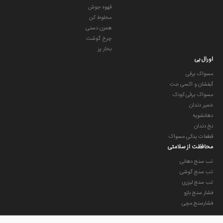
قهوه جوش
مخلوط کن
همزن دستی
چرخ گوشت
بخار پز
اورال بی
مسواک برقی
آبفشان و اکسی جت
مسواک برقی کودک
خمیر دندان
دهانشویه
نخ دندان
قطعات یدکی مسواک
محافظت از سلامتی
تب سنج دهانی
تب سنج گوشی
تب سنج لیزری
فشار سنج بازو
فشارسنج مچی