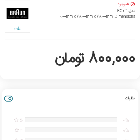
ناموجود
مدل:
BC03
0.00mm x 78.00mm x 78.00mm
Dimensions:
براون
800,000 تومان
نظرات
5
0%
4
0%