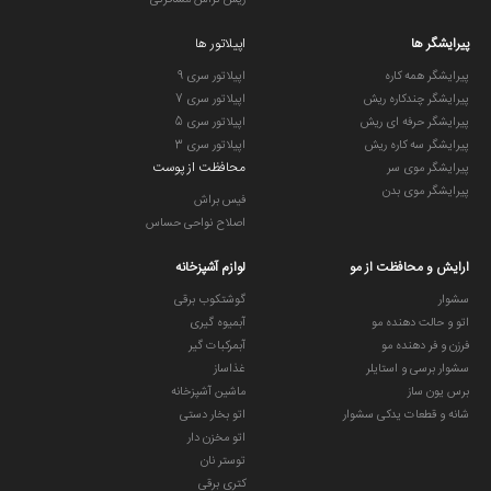
ریش تراش مسافرتی
پیرایشگر ها
اپیلاتور ها
پیرایشگر همه کاره
اپیلاتور سری 9
پیرایشگر چندکاره ریش
اپیلاتور سری 7
پیرایشگر حرفه ای ریش
اپیلاتور سری 5
پیرایشگر سه کاره ریش
اپیلاتور سری 3
محافظت از پوست
پیرایشگر موی سر
پیرایشگر موی بدن
فیس براش
اصلاح نواحی حساس
ارایش و محافظت از مو
لوازم آشپزخانه
سشوار
گوشتکوب برقی
اتو و حالت دهنده مو
آبمیوه گیری
فرزن و فر دهنده مو
آبمرکبات گیر
سشوار برسی و استایلر
غذاساز
برس یون ساز
ماشین آشپزخانه
شانه و قطعات یدکی سشوار
اتو بخار دستی
اتو مخزن دار
توستر نان
کتری برقی