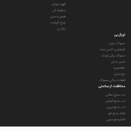
قهوه جوش
مخلوط کن
همزن دستی
چرخ گوشت
بخار پز
اورال بی
مسواک برقی
آبفشان و اکسی جت
مسواک برقی کودک
خمیر دندان
دهانشویه
نخ دندان
قطعات یدکی مسواک
محافظت از سلامتی
تب سنج دهانی
تب سنج گوشی
تب سنج لیزری
فشار سنج بازو
فشارسنج مچی