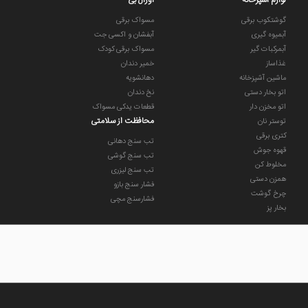
لوازم آشپزخانه
اورال بی
گوشتکوب برقی
مسواک برقی
آبمیوه گیری
آبفشان و اکسی جت
آبمرکبات گیر
مسواک برقی کودک
غذاساز
خمیر دندان
ماشین آشپزخانه
دهانشویه
اتو بخار دستی
نخ دندان
اتو مخزن دار
قطعات یدکی مسواک
محافظت از سلامتی
توستر نان
کتری برقی
تب سنج دهانی
قهوه جوش
تب سنج گوشی
مخلوط کن
تب سنج لیزری
همزن دستی
فشار سنج بازو
چرخ گوشت
فشارسنج مچی
بخار پز