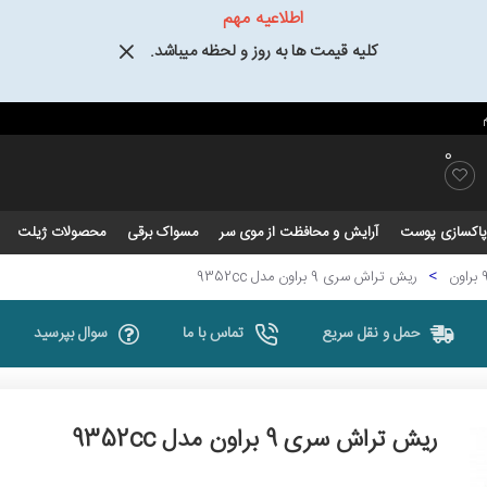
اطلاعیه مهم
کلیه قیمت ها به روز و لحظه میباشد.
0
و پاکسازی پوست
آرایش و محافظت از موی سر
مسواک برقی
محصولات ژیلت
ریش تراش سری 9 براون مدل 9352cc
حمل و نقل سریع
تماس با ما
سوال بپرسید
ریش تراش سری 9 براون مدل 9352cc