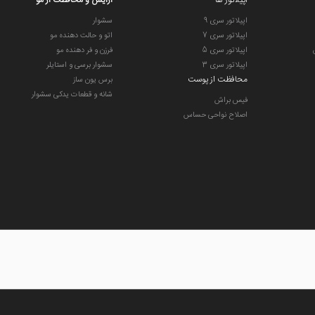
اپیلاتور ها
ارایش و محافظت از مو
اپیلاتور سری 9
سشوار
اپیلاتور سری 7
اتو و حالت دهنده مو
اپیلاتور سری 5
فرزن و فر دهنده مو
اپیلاتور سری 3
سشوار برسی و استایلر
محافظت از پوست
برس یون ساز
شانه و قطعات یدکی سشوار
فیس براش
اصلاح نواحی حساس