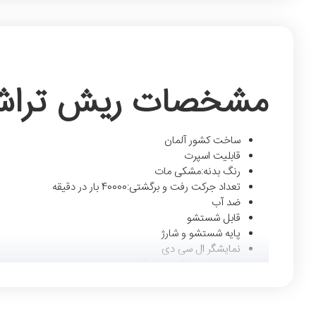
مشخصات ریش تراش سری 9 براون 
ساخت کشور آلمان
قابلیت اسپرت
رنگ بدنه:مشکی مات
تعداد جرکت رفت و برگشتی:40000 بار در دقیقه
ضد آب
قابل شستشو
پایه شستشو و شارژ
نمایشگر ال سی دی
تکنولوژی سینکرو سونیک
گارانتی دو ساله براون ایران