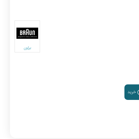
براون
خرید