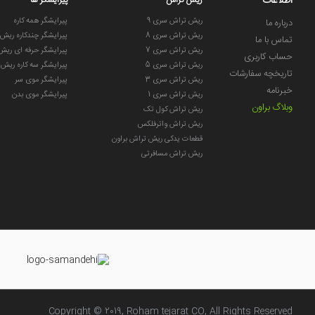
اطلاعات
ریش تراش
پیرایشگر ها
ریش تراش سری 9
پیرایشگر همه کاره
درباره ما
ریش تراش سری 8
پیرایشگر چندکاره ریش
تماس با ما
ریش تراش سری 7
پیرایشگر حرفه ای ریش
حساب کاربری
ریش تراش سری 5
پیرایشگر سه کاره ریش
تاریخچه سفارشات
ریش تراش سری 3
پیرایشگر موی سر
خبرنامه
ریش تراش سری 1
پیرایشگر موی بدن
وبلاگ براون
ریش تراش کول تک
ریش تراش واترفلکس
قطعات یدکی ریش تراش براون
ریش تراش مسافرتی
Copyright © 2019, Roham tejarat CO, All Rights Reserved