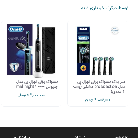
معرفی ریش تراش سری 9 براون مدل 9352cc
توسط دیگران خریداری شده
سر یدک مسواک برقی اورال بی
مسواک برقی اورال بی مدل
مدل crossaction مشکی (بسته
جنیوس 20000 mid night
4 عددی)
54,000,000 تومان
4,806,000 تومان