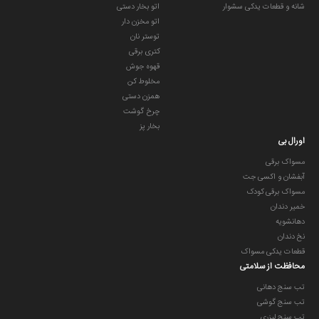
شانه و قطعات یدکی سشوار
اتو بخار دستی
اتو مخزن دار
توستر نان
کتری برقی
قهوه جوش
مخلوط کن
همزن دستی
چرخ گوشت
بخار پز
اورال بی
مسواک برقی
آبفشان و اکسی جت
مسواک برقی کودک
خمیر دندان
دهانشویه
نخ دندان
قطعات یدکی مسواک
محافظت از سلامتی
تب سنج دهانی
تب سنج گوشی
تب سنج لیزری