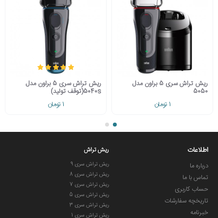
شده که توانایی شستشو و شارژ و ریست کردن برد دستگاه از جریان
الکتریکی مخرب و روانکاری مناسب تیغه ها را دارد.
**ساخت آلمان**
**دارای دو سال گارانتی تعویض براون ایران**
ریش تراش سری 5 براون مدل
ریش تراش سری 5 براون مدل
5050
5040s(توقف تولید)
1 تومان
1 تومان
اطلاعات
ریش تراش
ریش تراش سری 9
درباره ما
ریش تراش سری 8
تماس با ما
ریش تراش سری 7
حساب کاربری
ریش تراش سری 5
تاریخچه سفارشات
ریش تراش سری 3
خبرنامه
ریش تراش سری 1