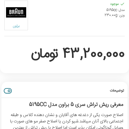
موجود
مدل:
5195cc
وزن:
230.00g
براون
43,200,000 تومان
توضیحات
معرفی ریش تراش سری 5 براون مدل 5195CC
اصلاح صورت یکی از دغدغه های آقایان و نشان دهنده کلاس و طبقه
اجتماعی بالای آنان میباشد.شیو کردن یا اصلاح صفر مو های صورت با
وسایل گوناگونی امکان پذیر است اما اصلاح با ریش تراش از بهترین