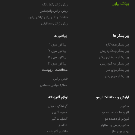
وبلاگ براون
ریش تراش کول تک
ریش تراش واترفلکس
قطعات یدکی ریش تراش براون
ریش تراش مسافرتی
پیرایشگر ها
اپیلاتور ها
پیرایشگر همه کاره
اپیلاتور سری 9
پیرایشگر چندکاره ریش
اپیلاتور سری 7
پیرایشگر حرفه ای ریش
اپیلاتور سری 5
پیرایشگر سه کاره ریش
اپیلاتور سری 3
محافظت از پوست
پیرایشگر موی سر
پیرایشگر موی بدن
فیس براش
اصلاح نواحی حساس
ارایش و محافظت از مو
لوازم آشپزخانه
سشوار
گوشتکوب برقی
اتو و حالت دهنده مو
آبمیوه گیری
فرزن و فر دهنده مو
آبمرکبات گیر
سشوار برسی و استایلر
غذاساز
برس یون ساز
ماشین آشپزخانه