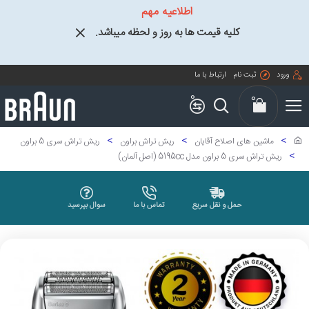
اطلاعیه مهم
کلیه قیمت ها به روز و لحظه میباشد.
ورود
ثبت نام
ارتباط با ما
0
0
ماشین های اصلاح آقایان
ریش تراش براون
ریش تراش سری 5 براون
ریش تراش سری 5 براون مدل 5195cc (اصل آلمان)
حمل و نقل سریع
تماس با ما
سوال بپرسید