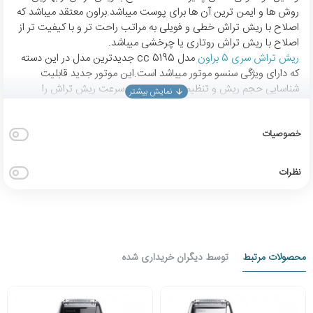
روش ها و ایمن ترین آن ها برای پوست میباشد.براون معتقد میباشد که
اصلاح با ریش تراش خطی و فویلی به مراتب راحت تر و با کیفیت تر از
اصلاح با ریش تراش روتاری یا چرخشی میباشد.
ریش تراش سری 5 براون
مدل 5195 cc جدیدترین مدل در این دسته
که دارای ویژگی سنسو موتور میباشد است.این موتور جدید قابلیت
شناسایی حجم ریش و تنظیم میزان قدرت و سرعت ریش تراش را
دارد.همچنین این ریش تراش دارای یک سری با قابلیت چرخش 8
بعدی و حرکات میکروموشن(حرکت خطی فویل ها) و حرکات
خصوصیات
ماکروموشن(حرکت داریو هد با زاویه 40 درجه )میباشد.عملکرد اصلاح با
ریش تراش سری 5 براون توسط دو عدد اپتی فویل و یک عدد
لیفت(بالا آورنده ریش) تکمیل میشود.از ویژگی های متمایز کننده ریش
نظرات
تراش سری 5 براون میتوان به قابلیت اصلاح تر و خشک با کف و ژل
ریش و همچنین قابلیت ضد آب بودن نام برد.این دستگاه دارای دکمه
قفل سر ریش تراش میباشد و از یک خط زن ارگونومیک که در پشت
دستگاه نصب گردیده بهره مند است که میتوان برای اصلاح خط ریش و
تریم سبیل و زیر گلو از آن استفاده کرد.در نهایت قدرت موتور توسط دو
محصولات مرتبط
توسط دیگران خریداری شده
عدد باطری لیتیوم یون قدرتمند پشتیبانی میشود که در صورت یک
ساعت شارژ به شما 50 دقیقه کارکرد خواهد داد و میتوان دستگاه را با
ولتاژ های مختلف از 110 الی 240 ولت در تمام کشور های دنیا استفاده
نمود.این دستگاه با یک عدد پایه شستشو و شارژ به بازار ایران عرضه