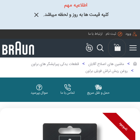
اطلاعیه مهم
کلیه قیمت ها به روز و لحظه میباشد.
ورود
ثبت نام
ارتباط با ما
0
0
ماشین های اصلاح آقایان
قطعات یدکی پیرایشگر های براون
روغن ریش تراش فویلی براون
حمل و نقل سریع
تماس با ما
سوال بپرسید
ناموجود