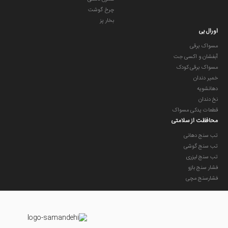
چرخ گوشت
بخار پز
اورال بی
مسواک برقی
آبفشان و اکسی جت
مسواک برقی کودک
خمیر دندان
دهانشویه
نخ دندان
قطعات یدکی مسواک
محافظت از سلامتی
تب سنج دهانی
تب سنج گوشی
تب سنج لیزری
فشار سنج بازو
فشارسنج مچی