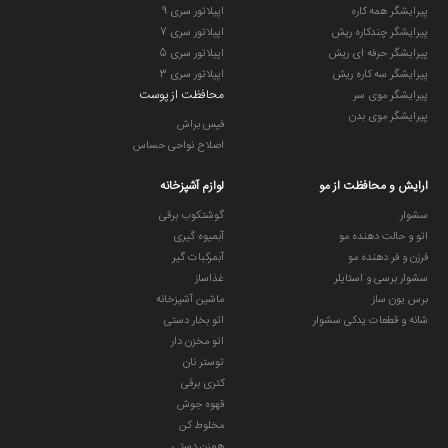
پیرایشگر همه کاره
اپیلاتور سری 9
پیرایشگر چندکاره ریش
اپیلاتور سری 7
پیرایشگر حرفه ای ریش
اپیلاتور سری 5
پیرایشگر سه کاره ریش
اپیلاتور سری 3
محافظت از پوست
پیرایشگر موی سر
پیرایشگر موی بدن
فیس براش
اصلاح نواحی حساس
ارایش و محافظت از مو
لوازم آشپزخانه
سشوار
گوشتکوب برقی
اتو و حالت دهنده مو
آبمیوه گیری
فرزن و فر دهنده مو
آبمرکبات گیر
سشوار برسی و استایلر
غذاساز
برس یون ساز
ماشین آشپزخانه
شانه و قطعات یدکی سشوار
اتو بخار دستی
اتو مخزن دار
توستر نان
کتری برقی
قهوه جوش
مخلوط کن
همزن دستی