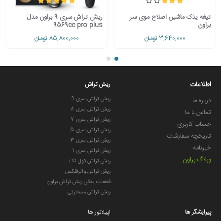
تیغه یدک ماشین اصلاح موی سر
ریش تراش سری 9 براون مدل
براون
9569cc pro plus
3,640,000 تومان
85,800,000 تومان
اطلاعات
ریش تراش
ریش تراش سری 9
درباره ما
ریش تراش سری 8
تماس با ما
ریش تراش سری 7
حساب کاربری
ریش تراش سری 5
تاریخچه سفارشات
ریش تراش سری 3
خبرنامه
ریش تراش سری 1
وبلاگ براون
ریش تراش کول تک
ریش تراش واترفلکس
قطعات یدکی ریش تراش براون
ریش تراش مسافرتی
پیرایشگر ها
اپیلاتور ها