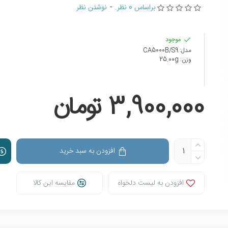
براساس 0 نظر.
-
نوشتن نظر
موجود
مدل:
CA5000B/S9
وزن:
25.00g
3,900,000 تومان
افزودن به سبد خرید
افزودن به لیست دلخواه
مقایسه این کالا