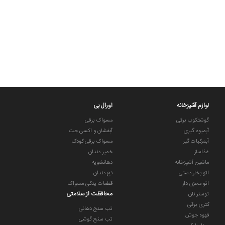
لوازم آشپزخانه
اورال بی
گوشتکوب برقی
مسواک برقی
آبمیوه گیری
آبفشان و اکسی جت
آبمرکبات گیر
مسواک برقی کودک
غذاساز
خمیر دندان
ماشین آشپزخانه
دهانشویه
اتو بخار دستی
نخ دندان
اتو مخزن دار
قطعات یدکی مسواک
محافظت از سلامتی
توستر نان
کتری برقی
تب سنج دهانی
قهوه جوش
تب سنج گوشی