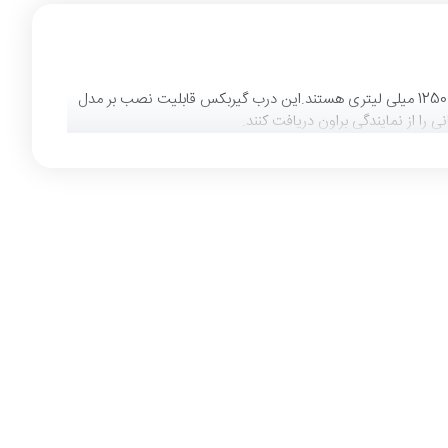
گوشتکوب برقی سری 9 براون با قدرت 1000 وات در سال 2019 به بازار جهانی عرضه گردید.مدل هایی نظیر 9045 و 9037 دارای درب گیربکس 500 و 1250 میلی لیتری هستند.این درب گیربکس قابلیت نصب بر مدل