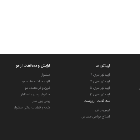
اپیلاتور ها
ارایش و محافظت از مو
اپیلاتور سری 9
سشوار
اپیلاتور سری 7
اتو و حالت دهنده مو
اپیلاتور سری 5
فرزن و فر دهنده مو
اپیلاتور سری 3
سشوار برسی و استایلر
محافظت از پوست
برس یون ساز
شانه و قطعات یدکی سشوار
فیس براش
اصلاح نواحی حساس