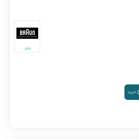
براون
خرید