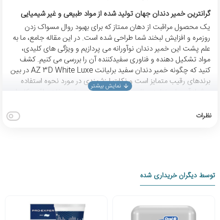
گرانترین خمیر دندان جهان تولید شده از مواد طبیعی و غیر شیمیایی
یک محصول مراقبت از دهان ممتاز که برای بهبود روال مسواک زدن
روزمره و افزایش لبخند شما طراحی شده است. در این مقاله جامع، ما به
علم پشت این خمیر دندان نوآورانه می پردازیم و ویژگی های کلیدی،
مواد تشکیل دهنده و فناوری سفیدکننده آن را بررسی می کنیم. کشف
کنید که چگونه خمیر دندان سفید برلیانت AZ 3D White Luxe در بین
برندهای رقیب متمایز است و نکات ارزشمندی در مورد نحوه استفاده
موثر از آن برای نتایج مطلوب بیاموزید. نظرات و توصیفات واقعی کاربران
را کشف کنید و راهنمایی برای خرید این راه حل پیشرفته سفید کننده
پیدا کنید. با خمیر دندان سفید برلیانت AZ 3D White Luxe در سفری
نظرات
به دندان‌های درخشان‌تر و سفیدتر به ما بپیوندید.
**مقدمه ای بر خمیر دندان سفید برلیانت AZ 3D White Luxe**
به دنبال روشن کردن لبخند خود هستید؟ این خمیر دندان به گونه ای
طراحی شده است که لبخند سفید درخشانی را به شما هدیه دهد و در
عین حال فواید ضروری برای سلامت دهان و دندان را نیز به همراه دارد.
توسط دیگران خریداری شده
با AZ 3D White Luxe با دندان های کدر خداحافظی کنید و به لبخندی
خیره کننده سلام کنید.
** تاریخچه و سابقه برند**
خمیر دندان سفید برلیانت AZ 3D White Luxe بخشی از مجموعه