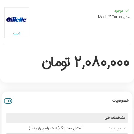
موجود
مدل:
Mach 3 Turbo
ژیلت
2,080,000 تومان
خصوصیات
مشخصات فنی
جنس تیغه
استیل ضد زنگ(به همراه چهار یدک)