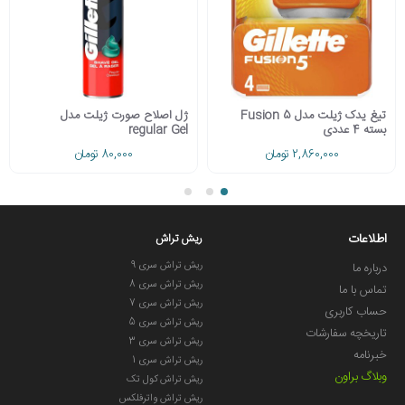
تیغ یدک ژیلت مدل 5 Fusion
ژل اصلاح صورت ژیلت مدل
بسته 4 عددی
regular Gel
2,860,000 تومان
80,000 تومان
اطلاعات
ریش تراش
ریش تراش سری 9
درباره ما
ریش تراش سری 8
تماس با ما
ریش تراش سری 7
حساب کاربری
ریش تراش سری 5
تاریخچه سفارشات
ریش تراش سری 3
خبرنامه
ریش تراش سری 1
وبلاگ براون
ریش تراش کول تک
ریش تراش واترفلکس