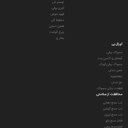
توستر نان
کتری برقی
قهوه جوش
مخلوط کن
همزن دستی
چرخ گوشت
بخار پز
اورال بی
مسواک برقی
آبفشان و اکسی جت
مسواک برقی کودک
خمیر دندان
دهانشویه
نخ دندان
قطعات یدکی مسواک
محافظت از سلامتی
تب سنج دهانی
تب سنج گوشی
تب سنج لیزری
فشار سنج بازو
فشارسنج مچی