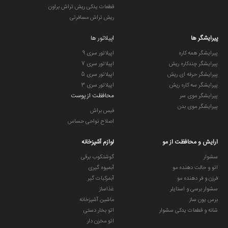
قطعات یدکی ریش تراش براون
ریش تراش مسافرتی
پیرایشگر ها
اپیلاتور ها
پیرایشگر همه کاره
اپیلاتور سری 9
پیرایشگر چندکاره ریش
اپیلاتور سری 7
پیرایشگر حرفه ای ریش
اپیلاتور سری 5
پیرایشگر سه کاره ریش
اپیلاتور سری 3
محافظت از پوست
پیرایشگر موی سر
پیرایشگر موی بدن
فیس براش
اصلاح نواحی حساس
ارایش و محافظت از مو
لوازم آشپزخانه
سشوار
گوشتکوب برقی
اتو و حالت دهنده مو
آبمیوه گیری
فرزن و فر دهنده مو
آبمرکبات گیر
سشوار برسی و استایلر
غذاساز
برس یون ساز
ماشین آشپزخانه
شانه و قطعات یدکی سشوار
اتو بخار دستی
اتو مخزن دار