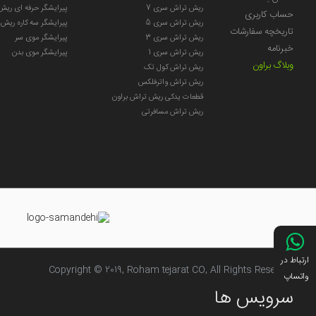
ریش تراش سری 7
پیرایشگر حرفه ای ریش
حساب کاربری
ریش تراش سری 5
پیرایشگر سه کاره ریش
تاریخچه سفارشات
ریش تراش سری 3
پیرایشگر موی سر
خبرنامه
ریش تراش سری 1
پیرایشگر موی بدن
وبلاگ براون
ریش تراش کول تک
ریش تراش واترفلکس
قطعات یدکی ریش تراش براون
ریش تراش مسافرتی
ارتباط در
Copyright © 2019, Roham tejarat CO, All Rights Reserved
واتساپ
سرویس ها