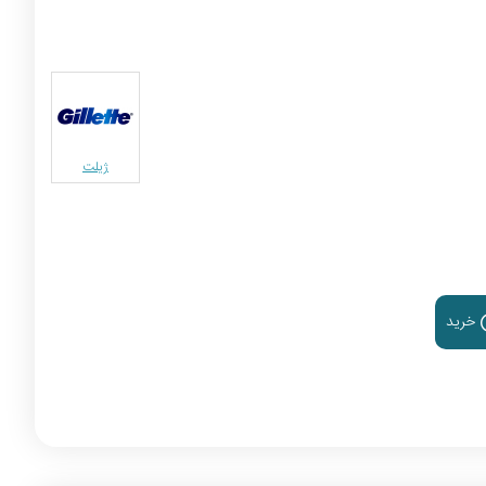
ژیلت
خرید