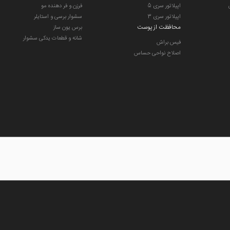
اپیلاتور سری 5
فرزن و فر دهنده مو
اپیلاتور سری 3
سشوار برسی و استایلر
محافظت از پوست
برس یون ساز
شانه و قطعات یدکی سشوار
فیس براش
اصلاح نواحی حساس