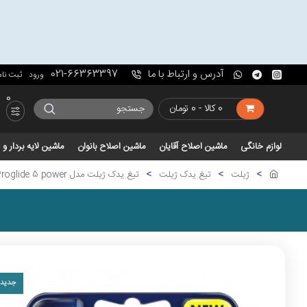
آدرس و ارتباط با ما
021-66363397
ورود
ثبت نام
0
0 کالا - 0 تومان
لوازم خانگی
ماشین اصلاح آقایان
ماشین اصلاح بانوان
ماشین لایه بردار 
ژیلت
تیغ یدک ژیلت
تیغ یدک ژیلت مدل Proglide 5 power
جدید