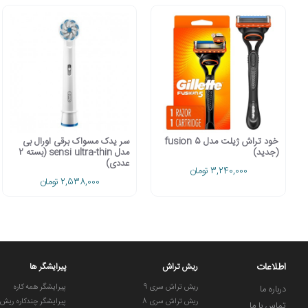
خود تراش ژیلت مدل fusion 5
سر یدک مسواک برقی اورال بی
(جدید)
مدل sensi ultra-thin (بسته 2
عددی)
3,240,000 تومان
2,538,000 تومان
اطلاعات
ریش تراش
پیرایشگر ها
ریش تراش سری 9
پیرایشگر همه کاره
درباره ما
ریش تراش سری 8
پیرایشگر چندکاره ریش
تماس با ما