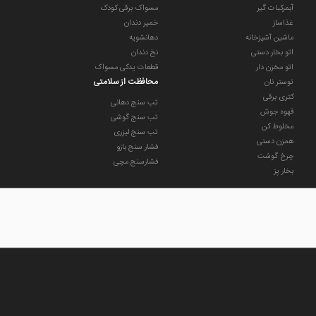
آبمرکبات گیر
مسواک برقی کودک
غذاساز
خمیر دندان
ماشین آشپزخانه
دهانشویه
اتو بخار دستی
نخ دندان
اتو مخزن دار
قطعات یدکی مسواک
محافظت از سلامتی
توستر نان
کتری برقی
تب سنج دهانی
قهوه جوش
تب سنج گوشی
مخلوط کن
تب سنج لیزری
همزن دستی
فشار سنج بازو
چرخ گوشت
فشارسنج مچی
بخار پز