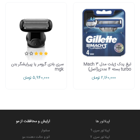
تیغ یدک ژیلت مدل Mach 3
سری بادی گرومر یا پیرایشگر بدن
turbo بسته 4 عددی(اصل)
mgk
2,160,000 تومان
5,940,000 تومان
اپیلاتور ها
ارایش و محافظت از مو
اپیلاتور سری 9
سشوار
اپیلاتور سری 7
اتو و حالت دهنده مو