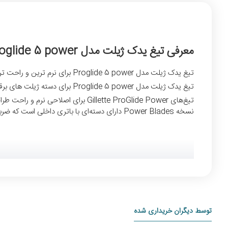
معرفی تیغ یدک ژیلت مدل Proglide 5 power
تیغ یدک ژیلت مدل Proglide 5 power برای نرم ترین و راحت ترین اصلاح طراحی شده است.تیغ یدک ژیلت مدل Proglide 5 power برای اصلاح دقیق طراحی و ساخته شده است.
تیغ یدک ژیلت مدل Proglide 5 power برای دسته ژیلت های برقی یا پاور دار طراحی شده است ولی قابل نصب بر روی دسته های ساده ژیلت هم است.
تیغ‌های Gillette ProGlide Power بر
نسخه Power Blades دارای دسته‌ای با باتری داخلی است که ضربات کوچکی تولید می‌کند تا اصطکاک را کاهش داده و اصلاح را راحت‌تر کند.
توسط دیگران خریداری شده