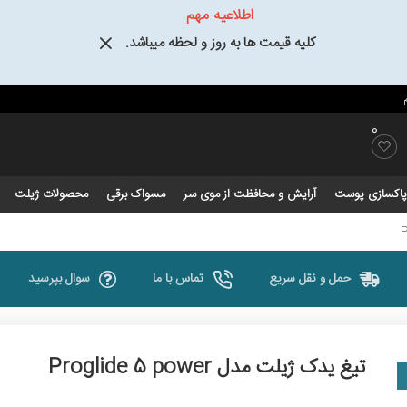
اطلاعیه مهم
کلیه قیمت ها به روز و لحظه میباشد.
0
و پاکسازی پوست
آرایش و محافظت از موی سر
مسواک برقی
محصولات ژیلت
حمل و نقل سریع
تماس با ما
سوال بپرسید
تیغ یدک ژیلت مدل Proglide 5 power