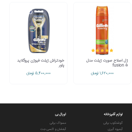
ژل اصلاح صورت ژیلت مدل
خودتراش ژیلت فیوژن پروگلاید
fusion 5
پاور
1,620,000 تومان
5,400,000 تومان
لوازم آشپزخانه
اورال بی
گوشتکوب برقی
مسواک برقی
آبمیوه گیری
آبفشان و اکسی جت