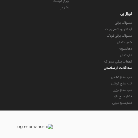
چرخ گوشت
بخار پز
اورال بی
مسواک برقی
آبفشان و اکسی جت
مسواک برقی کودک
خمیر دندان
دهانشویه
نخ دندان
قطعات یدکی مسواک
محافظت از سلامتی
تب سنج دهانی
تب سنج گوشی
تب سنج لیزری
فشار سنج بازو
فشارسنج مچی