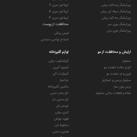
پیرایشگر چندکاره ریش
اپیلاتور سری 7
پیرایشگر حرفه ای ریش
اپیلاتور سری 5
پیرایشگر سه کاره ریش
اپیلاتور سری 3
محافظت از پوست
پیرایشگر موی سر
پیرایشگر موی بدن
فیس براش
اصلاح نواحی حساس
ارایش و محافظت از مو
لوازم آشپزخانه
سشوار
گوشتکوب برقی
اتو و حالت دهنده مو
آبمیوه گیری
فرزن و فر دهنده مو
آبمرکبات گیر
سشوار برسی و استایلر
غذاساز
برس یون ساز
ماشین آشپزخانه
شانه و قطعات یدکی سشوار
اتو بخار دستی
اتو مخزن دار
توستر نان
کتری برقی
قهوه جوش
مخلوط کن
همزن دستی