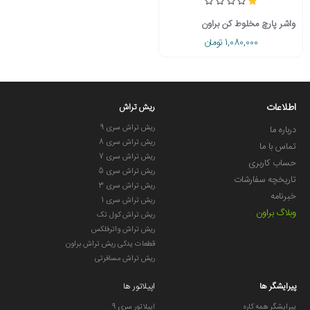
واشر پارچ مخلوط کن براون
1,080,000 تومان
اطلاعات
ریش تراش
ریش تراش سری 9
درباره ما
ریش تراش سری 8
تماس با ما
ریش تراش سری 7
حساب کاربری
ریش تراش سری 5
تاریخچه سفارشات
ریش تراش سری 3
خبرنامه
ریش تراش سری 1
وبلاگ براون
ریش تراش کول تک
ریش تراش واترفلکس
قطعات یدکی ریش تراش براون
ریش تراش مسافرتی
پیرایشگر ها
اپیلاتور ها
پیرایشگر همه کاره
اپیلاتور سری 9