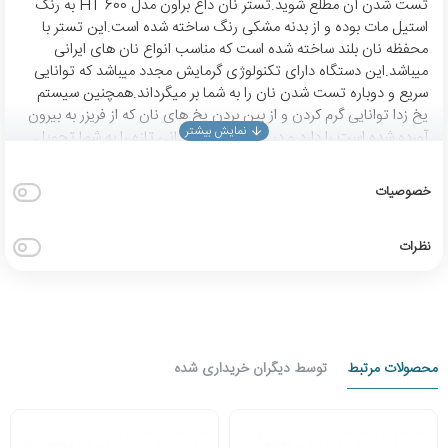
تست شدن آن مطلع شوید.تُستر نان داغ براون مدل HT 600 به رنگ
استیل مات بوده و از بدنه مشکی رنگ ساخته شده است.این تستر با
محفظه نان بلند ساخته شده است که مناسب انواع نان های ایرانی
میباشد.این دستگاه دارای تکنولوژی گرمایش مجدد میباشد که توانایی
سریع و دوباره تست شدن نان را به شما بر میگرداند.همچنین سیستم
یخ زدا توانایی گرم کردن و از بین بردن یخ های نان که از فریزر به بیرون
آورده شده است را دارد و در نهایت عملیات نانی تازه را به شما تحویل
خواهد داد.سینی متحرک این تستر جهت خارج کردن نان های ریخته
شده در ته دستگاه کاربرد فراوان دارد.یک صفحه نمایشگر شما را از میزان
خصوصیات
تست شدن نان مطلع میسازد.به طور کلی تستر مدل 600 براون با برنده
شدن جایزه رد دات سال 2014 برترین تستر نان داغ جهان معرفی گردیده
و از قیمت مناسبی نیز برخوردار است.
نظرات
محصولات مرتبط
توسط دیگران خریداری شده