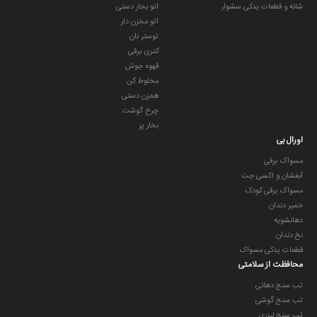
شانه و قطعات یدکی سشوار
اتو بخار دستی
اتو مخزن دار
توستر نان
کتری برقی
قهوه جوش
مخلوط کن
همزن دستی
چرخ گوشت
بخار پز
اورال بی
مسواک برقی
آبفشان و اکسی جت
مسواک برقی کودک
خمیر دندان
دهانشویه
نخ دندان
قطعات یدکی مسواک
محافظت از سلامتی
تب سنج دهانی
تب سنج گوشی
تب سنج لیزری