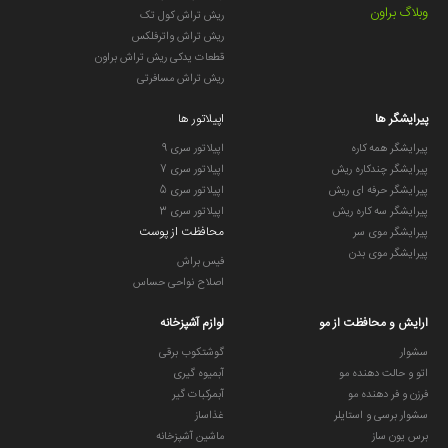
وبلاگ براون
ریش تراش کول تک
ریش تراش واترفلکس
قطعات یدکی ریش تراش براون
ریش تراش مسافرتی
پیرایشگر ها
اپیلاتور ها
پیرایشگر همه کاره
اپیلاتور سری 9
پیرایشگر چندکاره ریش
اپیلاتور سری 7
پیرایشگر حرفه ای ریش
اپیلاتور سری 5
پیرایشگر سه کاره ریش
اپیلاتور سری 3
محافظت از پوست
پیرایشگر موی سر
پیرایشگر موی بدن
فیس براش
اصلاح نواحی حساس
ارایش و محافظت از مو
لوازم آشپزخانه
سشوار
گوشتکوب برقی
اتو و حالت دهنده مو
آبمیوه گیری
فرزن و فر دهنده مو
آبمرکبات گیر
سشوار برسی و استایلر
غذاساز
برس یون ساز
ماشین آشپزخانه