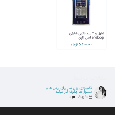
شارژر و 2 عدد باتری شارژی
eneloop اصل ژاپن
5,400,000 تومان
مقالات مرتبط
تکنولوژی یون ساز برای برس ها و
سشوار ها چگونه کار میکند
0
Aug
10