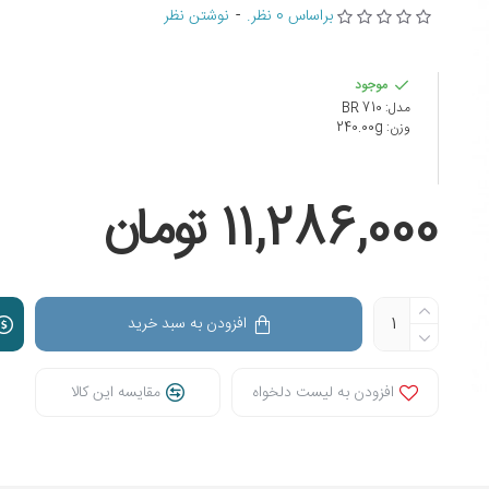
براساس 0 نظر.
-
نوشتن نظر
موجود
مدل:
BR 710
وزن:
240.00g
11,286,000 تومان
افزودن به سبد خرید
افزودن به لیست دلخواه
مقایسه این کالا