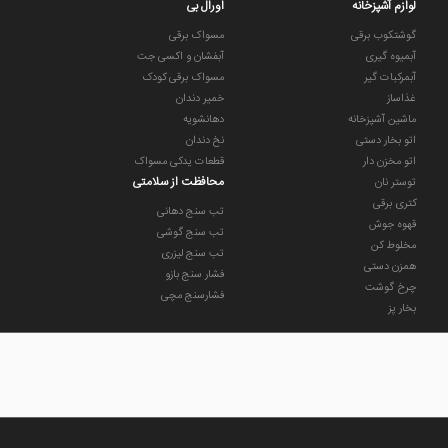
لوازم آشپزخانه
اورال بی
گوشتکوب برقی
مسواک برقی
آبمیوه گیری
آبفشان و اکسی جت
آبمرکبات گیر
مسواک برقی کودک
غذاساز
خمیر دندان
ماشین آشپزخانه
دهانشویه
اتو بخار دستی
نخ دندان
اتو مخزن دار
قطعات یدکی مسواک
محافظت از سلامتی
توستر نان
کتری برقی
تب سنج دهانی
قهوه جوش
تب سنج گوشی
مخلوط کن
تب سنج لیزری
همزن دستی
فشار سنج بازو
چرخ گوشت
فشارسنج مچی
بخار پز