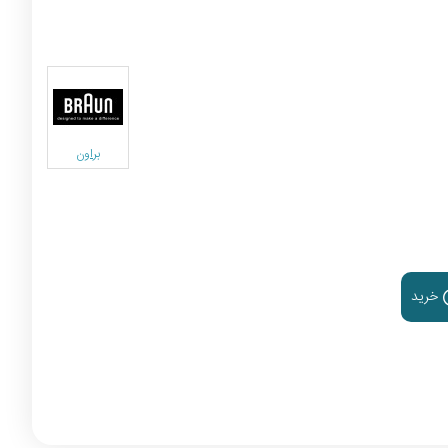
براون
خرید