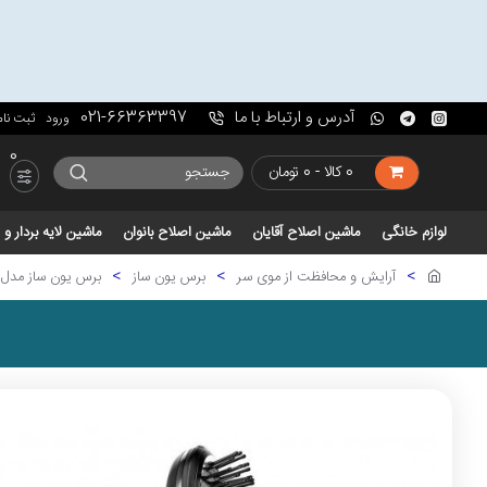
آدرس و ارتباط با ما
021-66363397
ورود
ثبت نام
0
0 کالا - 0 تومان
لوازم خانگی
ماشین اصلاح آقایان
ماشین اصلاح بانوان
ماشین لایه بردار 
آرایش و محافظت از موی سر
برس یون ساز
برس یون ساز مدل br 710