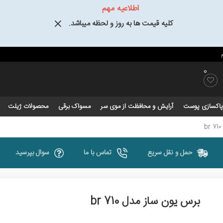
اطلاعیه مهم
کلیه قیمت ها به روز و لحظه میباشد.
0
و پاکسازی پوست
آرایش و محافظت از موی سر
مسواک برقی
محصولات ژیلت
حمل و نقل سریع
تماس با ما
سوال بپرسید
برس یون ساز مدل br 710