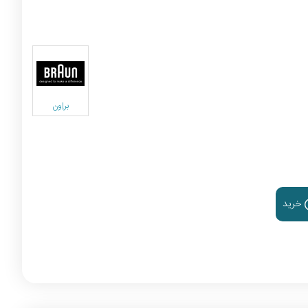
براون
خرید