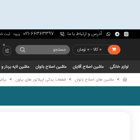
آدرس و ارتباط با ما
021-66363397
ورود
ثبت نام
0
0 کالا - 0 تومان
لوازم خانگی
ماشین اصلاح آقایان
ماشین اصلاح بانوان
ماشین لایه بردار 
ماشین های اصلاح بانوان
قطعات یدکی اپیلاتور های براون
براش 