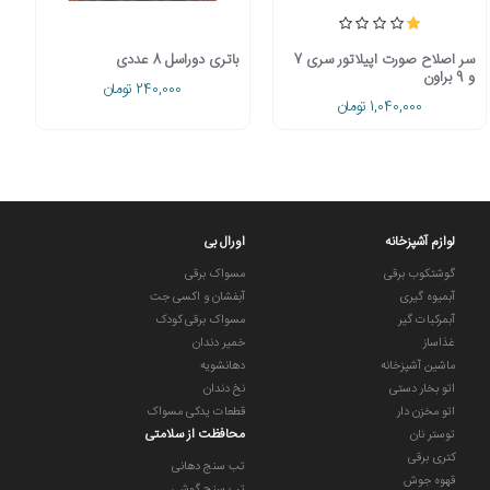
سر اصلاح صورت اپیلاتور سری 7
باتری دوراسل 8 عددی
و 9 براون
240,000 تومان
1,040,000 تومان
لوازم آشپزخانه
اورال بی
گوشتکوب برقی
مسواک برقی
آبمیوه گیری
آبفشان و اکسی جت
آبمرکبات گیر
مسواک برقی کودک
غذاساز
خمیر دندان
ماشین آشپزخانه
دهانشویه
اتو بخار دستی
نخ دندان
اتو مخزن دار
قطعات یدکی مسواک
محافظت از سلامتی
توستر نان
کتری برقی
تب سنج دهانی
قهوه جوش