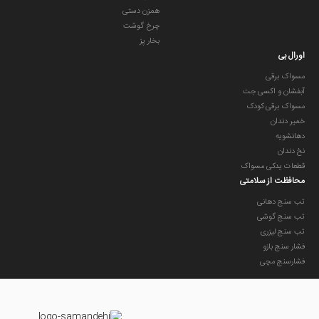
همزن دستی
چرخ گوشت
بخار پز
اورال بی
مسواک برقی
آبفشان و اکسی جت
مسواک برقی کودک
خمیر دندان
دهانشویه
نخ دندان
قطعات یدکی مسواک
محافظت از سلامتی
تب سنج دهانی
تب سنج گوشی
تب سنج لیزری
فشار سنج بازو
فشارسنج مچی