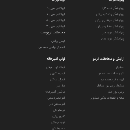
پیرایشگر همه کاره
اپیلاتور سری 9
پیرایشگر چندکاره ریش
اپیلاتور سری 7
پیرایشگر حرفه ای ریش
اپیلاتور سری 5
پیرایشگر سه کاره ریش
اپیلاتور سری 3
محافظت از پوست
پیرایشگر موی سر
پیرایشگر موی بدن
فیس براش
اصلاح نواحی حساس
ارایش و محافظت از مو
لوازم آشپزخانه
سشوار
گوشتکوب برقی
اتو و حالت دهنده مو
آبمیوه گیری
فرزن و فر دهنده مو
آبمرکبات گیر
سشوار برسی و استایلر
غذاساز
برس یون ساز
ماشین آشپزخانه
شانه و قطعات یدکی سشوار
اتو بخار دستی
اتو مخزن دار
توستر نان
کتری برقی
قهوه جوش
مخلوط کن