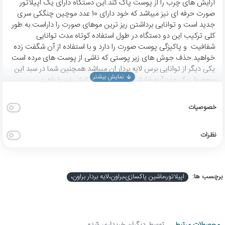
آرایش های چرب را از پوست پاک کند.این دستگاه دارای یک اپیلاتور
صورت حرفه ای نیز میباشد که خود دارای 10 عدد موچین چنگکی سری
جدید است و توانایی برداشتن ریز ترین موهای صورت را داراست.به طور
کلی ترکیب این دو دستگاه در طول استفاده کوتاه مدت توانایی
شفافیت و پاکیزگی پوست صورت را دارد و با استفاده از آن شگفت زده
خواهید.حذف جوش های زیر پوستی که ناشی از پوست های مرده است
یکی دیگر از توانایی برس لایه بردار ان میباشد.همچنین شما در سبد این
محصول یک عدد آینه ارایش براون و کیف آرایش نیز خواهید
داشت.اپیلاتور نصب شده بر روی این دستگاه برای برداشتن ابرو ها
دقیق ترین ابزار دنیاست و قابلیت تنظیم به صورت چپگرد و راستگرد را
خصوصیات
داراست.این قابلیت به شما اجازه میدهد مو ها را از هر طرف که روییده
اند از ریشه خارج کنید.
نظرات
توجه:
بعضی از تولیدات قدیم این محصول در درون جعبه دچار سولفاته
باتری شده که توسط شرکت منهدم گردیدند اما متاسفانه در بسیاری از
وب سایت ها هنوز با قیمت بسیار پایین تر در حال فروش میباشند براون
ایران به مصرف کنندگان اکیدا توصیه میکند از خرید محصولات با تاریخ
برچسب ها:
اپیلاتور،ماشین پاکسازی،براون،لایه بردار براون،
قدیم و گذشته خودداری نمایند.دلیل تفاوت قیمت فاحش بعضی از
محصولات دلایل فنی دارد و به خاطر شرایط بازار نیست.