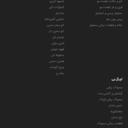
اتو و حالت دهنده مو
آبمیوه گیری
فرزن و فر دهنده مو
آبمرکبات گیر
سشوار برسی و استایلر
غذاساز
برس یون ساز
ماشین آشپزخانه
شانه و قطعات یدکی سشوار
اتو بخار دستی
اتو مخزن دار
توستر نان
کتری برقی
قهوه جوش
مخلوط کن
همزن دستی
چرخ گوشت
بخار پز
اورال بی
مسواک برقی
آبفشان و اکسی جت
مسواک برقی کودک
خمیر دندان
دهانشویه
نخ دندان
قطعات یدکی مسواک