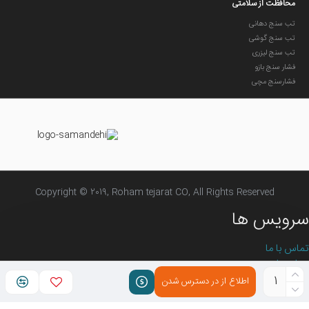
محافظت از سلامتی
تب سنج دهانی
تب سنج گوشی
تب سنج لیزری
فشار سنج بازو
فشارسنج مچی
Copyright © 2019, Roham tejarat CO, All Rights Reserved
سرویس ها
تماس با ما
درباره ما
سیاست های حفظ حریم خصوصی
اطلاع از در دسترس شدن
شرایط و قوانین