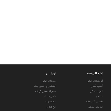
لوازم آشپزخانه
اورال بی
گوشتکوب برقی
مسواک برقی
آبمیوه گیری
آبفشان و اکسی جت
آبمرکبات گیر
مسواک برقی کودک
غذاساز
خمیر دندان
ماشین آشپزخانه
دهانشویه
اتو بخار دستی
نخ دندان