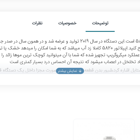
توضیحات
خصوصیات
نظرات
به راحتی میتوانید در کم ترین زمان ممکن انواع نواحی بدن را اصلاح کنید.اپیلاتور 5820 کاملا زد آب
 مدل های قبلی خود به یک سری موچین 28 عددی با عملکرد میکروگریپ تجهیز شده که شما با آن میتوانید ک
 استایل اشاره کرد،شیور بدن قطعه ای است که به صورت مجزا داخل پک دستگاه ق