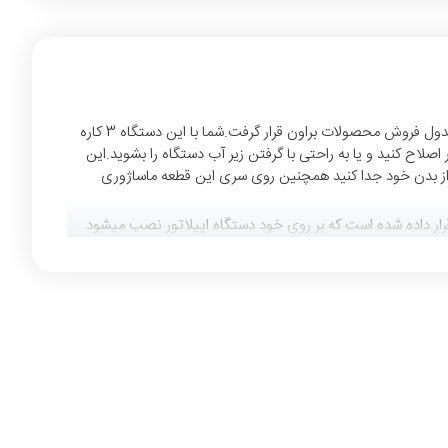
، مدل 5820 است.این دستگاه در سال 2019 تولید و عرضه شد و در همون سال در صدر جدول فروش محصولات براون قرار گرفت.شما با این دستگاه 3 کاره
 میباشد که به شما امکان را میدهد خشک یا تر اصلاح کنید و یا به راحتی با گرفتن زیر آب دستگاه را بشوید.این
وچک ترین موها زائد را از بدن خود جدا کنید همچنین روی سری این قطعه ماساژوری
رار داده شده است که بر روی خود دستگاه اپیلاتور نصب میشود