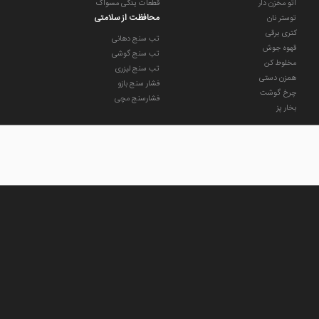
اتو مخزن دار
قطعات یدکی مسواک
محافظت از سلامتی
توستر نان
کتری برقی
تب سنج دهانی
قهوه جوش
تب سنج گوشی
مخلوط کن
تب سنج لیزری
همزن دستی
فشار سنج بازو
چرخ گوشت
فشارسنج مچی
بخار پز