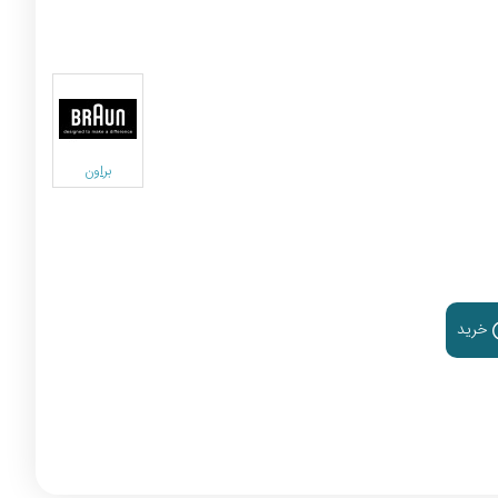
براون
خرید