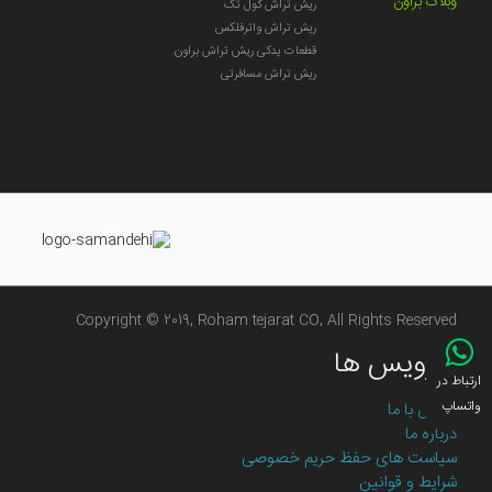
وبلاگ براون
ریش تراش کول تک
ریش تراش واترفلکس
قطعات یدکی ریش تراش براون
ریش تراش مسافرتی
Copyright © 2019, Roham tejarat CO, All Rights Reserved
سرویس ها
ارتباط در
واتساپ
تماس با ما
درباره ما
سیاست های حفظ حریم خصوصی
شرایط و قوانین