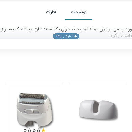
توضیحات
نظرات
ی سری 9 براون مانند مدل های 9961V و 9579 که به صورت رسمی در ایران عرضه گردیده اند دارای یک استند شارژ 