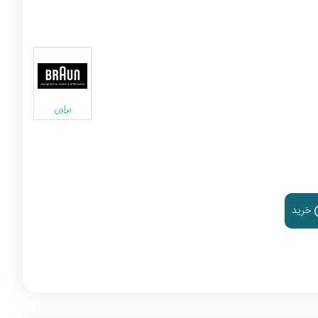
براون
خرید