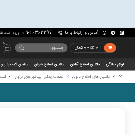
آدرس و ارتباط با ما
021-66363397
ورود
ثبت نام
0
0 کالا - 0 تومان
لوازم خانگی
ماشین اصلاح آقایان
ماشین اصلاح بانوان
ماشین لایه بردار 
ماشین های اصلاح بانوان
قطعات یدکی اپیلاتور های براون
استند