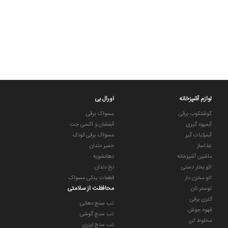
لوازم آشپزخانه
اورال بی
گوشتکوب برقی
مسواک برقی
آبمیوه گیری
آبفشان و اکسی جت
آبمرکبات گیر
مسواک برقی کودک
غذاساز
خمیر دندان
ماشین آشپزخانه
دهانشویه
اتو بخار دستی
نخ دندان
اتو مخزن دار
قطعات یدکی مسواک
محافظت از سلامتی
توستر نان
کتری برقی
تب سنج دهانی
قهوه جوش
تب سنج گوشی
مخلوط کن
تب سنج لیزری