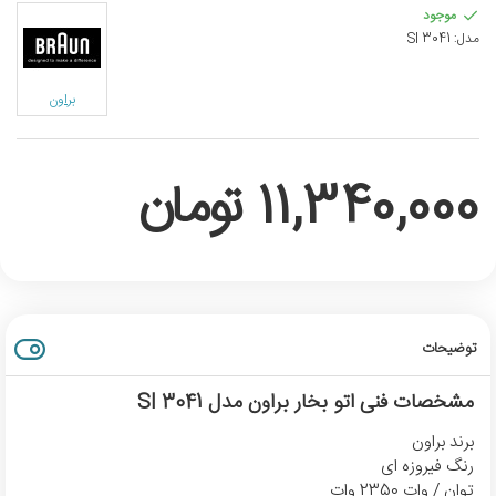
موجود
مدل:
SI 3041
براون
11,340,000 تومان
توضیحات
مشخصات فنی اتو بخار براون مدل SI 3041
برند براون
رنگ فیروزه ای
توان / وات 2350 وات