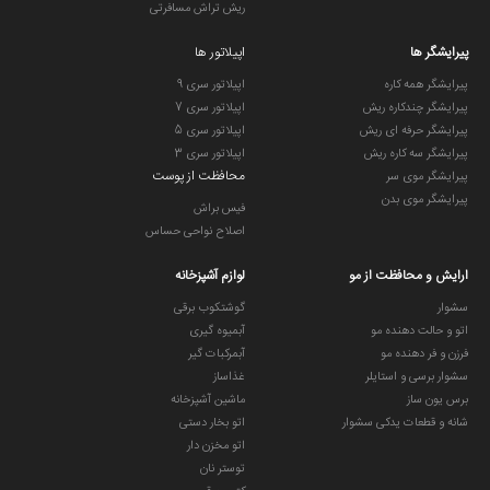
ریش تراش مسافرتی
پیرایشگر ها
اپیلاتور ها
پیرایشگر همه کاره
اپیلاتور سری 9
پیرایشگر چندکاره ریش
اپیلاتور سری 7
پیرایشگر حرفه ای ریش
اپیلاتور سری 5
پیرایشگر سه کاره ریش
اپیلاتور سری 3
محافظت از پوست
پیرایشگر موی سر
پیرایشگر موی بدن
فیس براش
اصلاح نواحی حساس
ارایش و محافظت از مو
لوازم آشپزخانه
سشوار
گوشتکوب برقی
اتو و حالت دهنده مو
آبمیوه گیری
فرزن و فر دهنده مو
آبمرکبات گیر
سشوار برسی و استایلر
غذاساز
برس یون ساز
ماشین آشپزخانه
شانه و قطعات یدکی سشوار
اتو بخار دستی
اتو مخزن دار
توستر نان