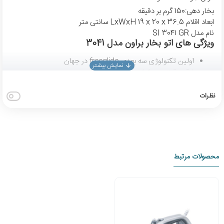
بخار دهی:150 گرم بر دقیقه
ابعاد اقلام LxWxH 19 x 20 x 36.5 سانتی متر
نام مدل SI 3041 GR
ویژگی های اتو بخار براون مدل 3041
اولین تکنولوژی سه بعدی freeglide در جهان
نوک دقیق و پوشش سوپرسرامیک
مخزن آب 270 میلی لیتر
گرم شدن سریع
نظرات
توان / وات 2350 وات
سیستم ضد رسوب
45 گرم بخار در لحظه
طراحی در کشور آلمان
محصولات مرتبط