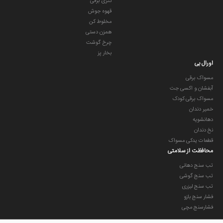
کتری برقی
قهوه جوش
مخلوط کن
همزن دستی
چرخ گوشت
بخار پز
اورال بی
مسواک برقی
آبفشان و اکسی جت
مسواک برقی کودک
خمیر دندان
دهانشویه
نخ دندان
قطعات یدکی مسواک
محافظت از سلامتی
تب سنج دهانی
تب سنج گوشی
تب سنج لیزری
فشار سنج بازو
فشارسنج مچی