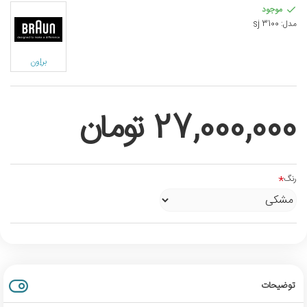
موجود
مدل:
sj 3100
براون
27,000,000 تومان
رنگ
توضیحات