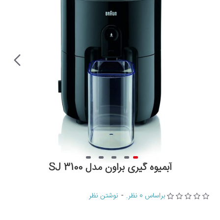
آبمیوه گیری براون مدل SJ 3100
براساس 0 نظر.
-
نوشتن نظر