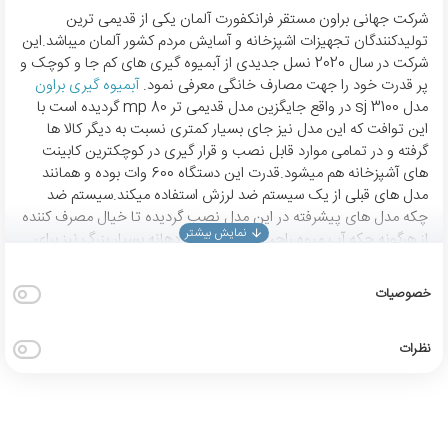
شرکت جهانی براون مستقر فرانکفورت آلمان یکی از قدیمی ترین
تولیدکنندگان تجهیزات اشپزخانه و آسایش مردم کشور آلمان میباشد.این
شرکت در سال 2020 نسل جدیدی از آبمیوه گیری های کم جا و کوچک و
پر قدرت خود را جهت مصارف خانگی معرفی نمود.
آبمیوه گیری براون
مدل sj 3100 در واقع جایگزین مدل قدیمی تر mp 80 گردیده است با
این توافت که این مدل نیز جای بسیار کمتری نسبت به دیگر کالا ها
گرفته و در تمامی موارد قابل نصب و قرار گیری در کوچکترین کابینت
های آشپزخانه هم میشود.قدرت این دستگاه 600 وات بوده و همانند
مدل های قبلی از یک سیستم ضد لرزش استفاده میکند.سیستم ضد
چکه مدل های پیشرفته در این مدل نصب گردیده تا خیال مصرف کننده
از هرگونه چکه آب میوه راحت باشد.سیستم دهانه بسیار بزرگ نیز برای
قرار گیری ابعاد بزرگتر سیب و دیگر میوه ها نیز در این مدل تعبیه شده
است.
خصوصیات
نظرات