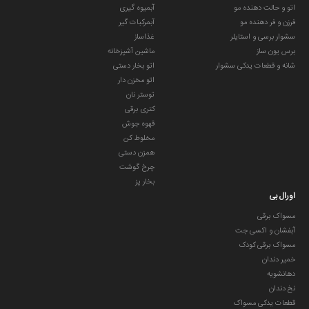
اتو و حالت دهنده مو
آبمیوه گیری
فرزن و فر دهنده مو
آبمرکبات گیر
سشوار برسی و استایلر
غذاساز
برس یون ساز
ماشین آشپزخانه
شانه و قطعات یدکی سشوار
اتو بخار دستی
اتو مخزن دار
توستر نان
کتری برقی
قهوه جوش
مخلوط کن
همزن دستی
چرخ گوشت
بخار پز
اورال بی
مسواک برقی
آبفشان و اکسی جت
مسواک برقی کودک
خمیر دندان
دهانشویه
نخ دندان
قطعات یدکی مسواک