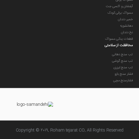
مسواک برقی
آبفشان و اکسی جت
مسواک برقی کودک
خمیر دندان
دهانشویه
نخ دندان
قطعات یدکی مسواک
محافظت از سلامتی
تب سنج دهانی
تب سنج گوشی
تب سنج لیزری
فشار سنج بازو
فشارسنج مچی
Copyright © 2019, Roham tejarat CO, All Rights Reserved