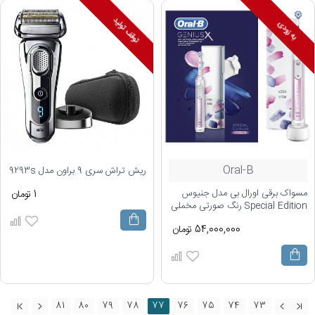
توقف تولید
به زودی
Oral-B
ریش تراش سری 9 براون مدل 9293s
مسواک برقی اورال بی مدل جنیوس
1 تومان
Special Edition رنگ صورتی مخملی
54,000,000 تومان
81
80
79
78
77
76
75
74
73