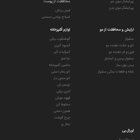
محافظت از پوست
پیرایشگر موی سر
پیرایشگر موی بدن
فیس براش
اصلاح نواحی حساس
ارایش و محافظت از مو
لوازم آشپزخانه
سشوار
گوشتکوب برقی
اتو و حالت دهنده مو
آبمیوه گیری
فرزن و فر دهنده مو
آبمرکبات گیر
سشوار برسی و استایلر
غذاساز
برس یون ساز
ماشین آشپزخانه
شانه و قطعات یدکی سشوار
اتو بخار دستی
اتو مخزن دار
توستر نان
کتری برقی
قهوه جوش
مخلوط کن
همزن دستی
چرخ گوشت
بخار پز
اورال بی