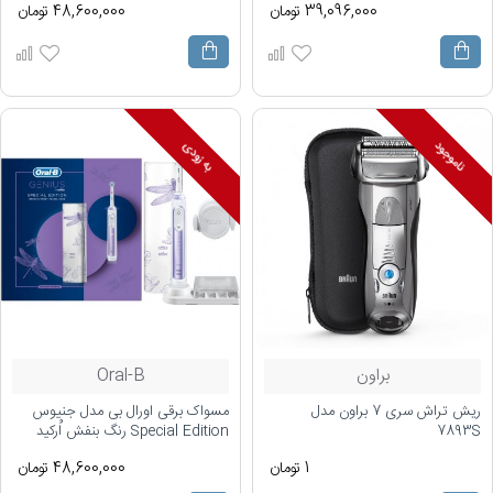
39,096,000 تومان
48,600,000 تومان
ناموجود
به زودی
براون
Oral-B
ریش تراش سری 7 براون مدل
مسواک برقی اورال بی مدل جنیوس
7893S
Special Edition رنگ بنفش اُرکید
1 تومان
48,600,000 تومان