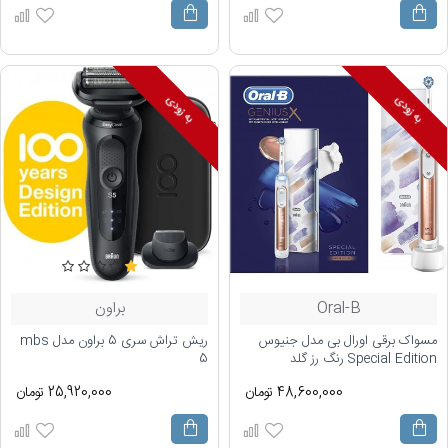
به زودی
به زودی
Oral-B
براون
مسواک برقی اورال بی مدل جنیوس
ریش تراش سری 5 براون مدل mbs
Special Edition رنگ رز گلد
5
48,600,000 تومان
25,920,000 تومان