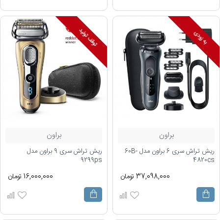
توقف تولید
به زودی
براون
براون
ریش تراش سری 6 براون مدل 60B-
ریش تراش سری 9 براون مدل
9299ps
4820cs
37,098,000 تومان
16,000,000 تومان