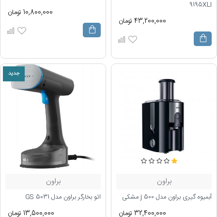
9195XLI
10,800,000 تومان
43,200,000 تومان
جدید
براون
براون
آبمیوه گیری براون مدل j 500 مشکی
اتو بخارگر براون مدل GS 5031
32,400,000 تومان
13,500,000 تومان