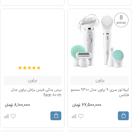
براون
براون
اپیلاتور سری 9 براون مدل 9300 سنسو
برس یدکی فیس براش براون مدل
فلکس
face 80-m
67,500,000 تومان
8,100,000 تومان