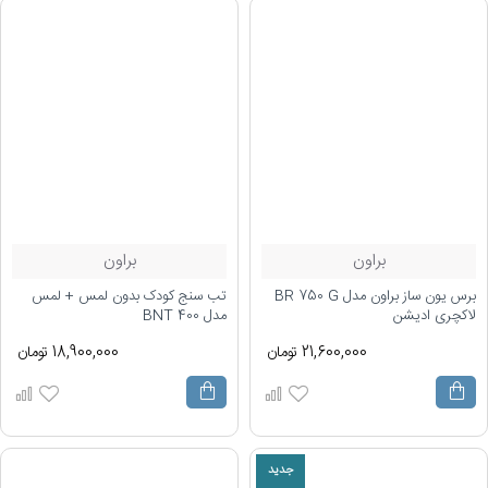
براون
براون
برس یون ساز براون مدل BR 750 G
تب سنج کودک بدون لمس + لمس
لاکچری ادیشن
مدل BNT 400
21,600,000 تومان
18,900,000 تومان
جدید