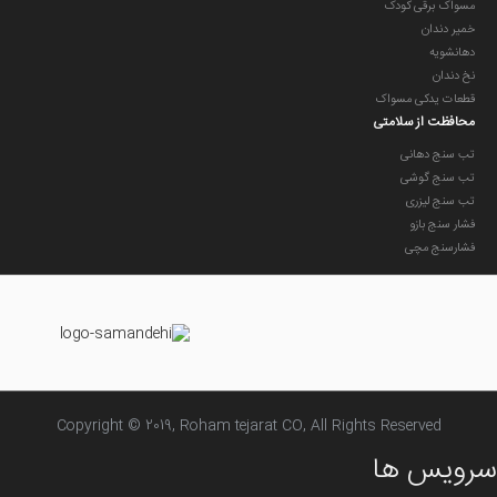
مسواک برقی کودک
خمیر دندان
دهانشویه
نخ دندان
قطعات یدکی مسواک
محافظت از سلامتی
تب سنج دهانی
تب سنج گوشی
تب سنج لیزری
فشار سنج بازو
فشارسنج مچی
Copyright © 2019, Roham tejarat CO, All Rights Reserved
سرویس ها