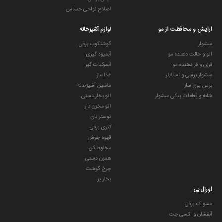
اصلاح نواحی حساس
ارایش و محافظت از مو
لوازم آشپزخانه
سشوار
گوشتکوب برقی
اتو و حالت دهنده مو
آبمیوه گیری
فرزن و فر دهنده مو
آبمرکبات گیر
سشوار برسی و استایلر
غذاساز
برس یون ساز
ماشین آشپزخانه
شانه و قطعات یدکی سشوار
اتو بخار دستی
اتو مخزن دار
توستر نان
کتری برقی
قهوه جوش
مخلوط کن
همزن دستی
چرخ گوشت
بخار پز
اورال بی
مسواک برقی
آبفشان و اکسی جت