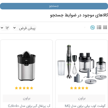
جستجو
کالاهای موجود در ضوابط جستجو
0
براون
براون
گوشت کوب برقی براون مدل MQ
آب پرتقال گیر براون مدل CJ5050