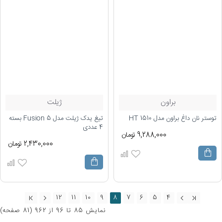
براون
ژیلت
توستر نان داغ براون مدل HT 1510
تیغ یدک ژیلت مدل 5 Fusion بسته
4 عددی
9,288,000 تومان
2,430,000 تومان
12
11
10
9
8
7
6
5
4
نمايش 85 تا 96 از 962 (81 صفحه)