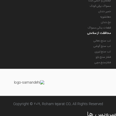
آبفشان و اکسی جت
مسواک برقی کودک
خمیر دندان
دهانشویه
نخ دندان
قطعات یدکی مسواک
محافظت از سلامتی
تب سنج دهانی
تب سنج گوشی
تب سنج لیزری
فشار سنج بازو
فشارسنج مچی
Copyright © 2019, Roham tejarat CO, All Rights Reserved
سرویس ها