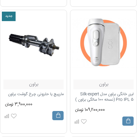
جدید
براون
براون
لیزر خانگی براون مدل Silk-expert
مارپیچ یا حلزونی چرخ گوشت براون
Pro IPL 5 (نسخه 100 سالگی براون )
3,900,000 تومان
109,200,000 تومان