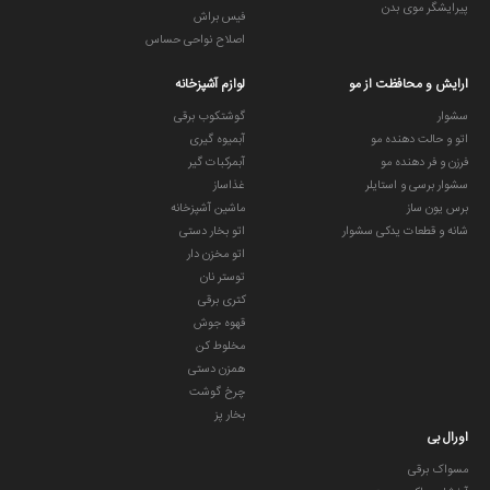
پیرایشگر موی بدن
فیس براش
اصلاح نواحی حساس
ارایش و محافظت از مو
لوازم آشپزخانه
سشوار
گوشتکوب برقی
اتو و حالت دهنده مو
آبمیوه گیری
فرزن و فر دهنده مو
آبمرکبات گیر
سشوار برسی و استایلر
غذاساز
برس یون ساز
ماشین آشپزخانه
شانه و قطعات یدکی سشوار
اتو بخار دستی
اتو مخزن دار
توستر نان
کتری برقی
قهوه جوش
مخلوط کن
همزن دستی
چرخ گوشت
بخار پز
اورال بی
مسواک برقی