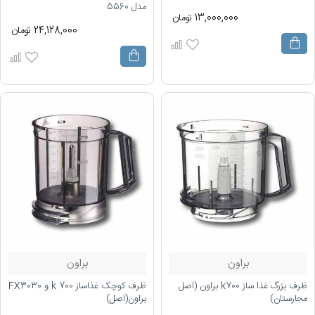
مدل 5560
13,000,000 تومان
24,128,000 تومان
براون
براون
ظرف بزرگ غذا ساز k700 براون (اصل
ظرف کوچک غذاساز k 700 و FX3030
مجارستان)
براون(اصل)