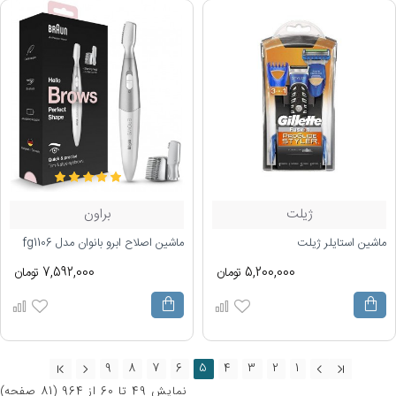
ژیلت
براون
ماشین استایلر ژیلت
ماشین اصلاح ابرو بانوان مدل fg1106
5,200,000 تومان
7,592,000 تومان
9
8
7
6
5
4
3
2
1
نمايش 49 تا 60 از 964 (81 صفحه)