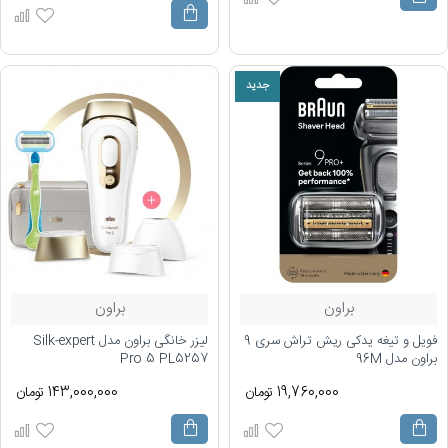
جدید
براون
براون
فویل و تیغه یدکی ریش تراش سری 9
لیزر خانگی براون مدل Silk-expert
براون مدل 96M
Pro 5 PL5257
19,760,000 تومان
143,000,000 تومان