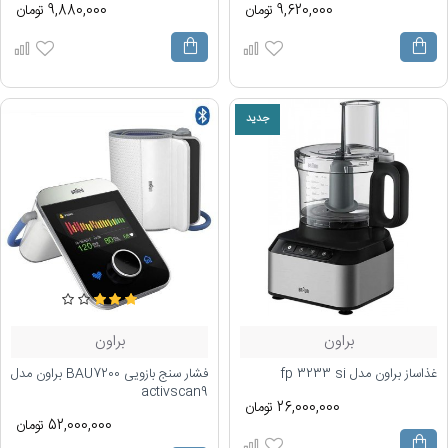
9,620,000 تومان
9,880,000 تومان
جدید
براون
براون
غذاساز براون مدل fp 3233 si
فشار سنج بازویی BAU7200 براون مدل
activscan9
26,000,000 تومان
52,000,000 تومان