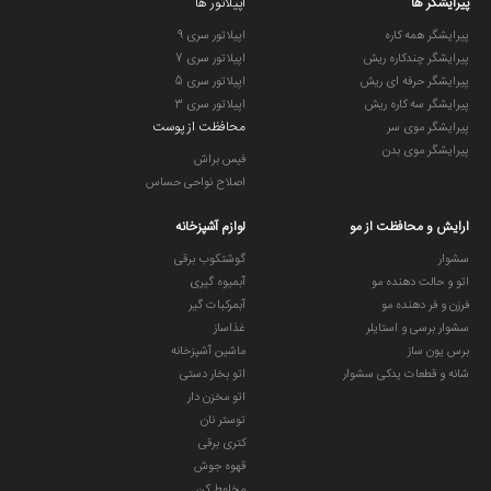
پیرایشگر ها
اپیلاتور ها
پیرایشگر همه کاره
اپیلاتور سری 9
پیرایشگر چندکاره ریش
اپیلاتور سری 7
پیرایشگر حرفه ای ریش
اپیلاتور سری 5
پیرایشگر سه کاره ریش
اپیلاتور سری 3
محافظت از پوست
پیرایشگر موی سر
پیرایشگر موی بدن
فیس براش
اصلاح نواحی حساس
ارایش و محافظت از مو
لوازم آشپزخانه
سشوار
گوشتکوب برقی
اتو و حالت دهنده مو
آبمیوه گیری
فرزن و فر دهنده مو
آبمرکبات گیر
سشوار برسی و استایلر
غذاساز
برس یون ساز
ماشین آشپزخانه
شانه و قطعات یدکی سشوار
اتو بخار دستی
اتو مخزن دار
توستر نان
کتری برقی
قهوه جوش
مخلوط کن