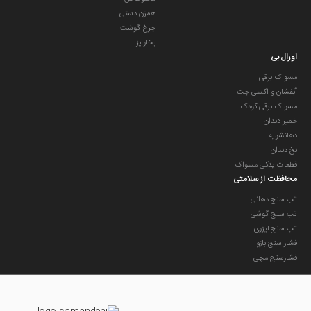
همزن دستی
چرخ گوشت
بخار پز
اورال بی
مسواک برقی
آبفشان و اکسی جت
مسواک برقی کودک
خمیر دندان
دهانشویه
نخ دندان
قطعات یدکی مسواک
محافظت از سلامتی
تب سنج دهانی
تب سنج گوشی
تب سنج لیزری
فشار سنج بازو
فشارسنج مچی