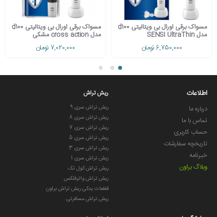
مسواک برقی اورال بی ویتالیتی d100
مسواک برقی اورال بی ویتالیتی d100
مدل SENSI UltraThin
مدل cross action مشکی
6,750,000 تومان
7,020,000 تومان
اطلاعات
ریش تراش
ریش تراش سری 9
درباره ما
ریش تراش سری 8
تماس با ما
ریش تراش سری 7
حساب کاربری
ریش تراش سری 5
تاریخچه سفارشات
ریش تراش سری 3
خبرنامه
ریش تراش سری 1
وبلاگ براون
ریش تراش کول تک
ریش تراش واترفلکس
قطعات یدکی ریش تراش براون
ریش تراش مسافرتی