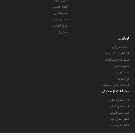
کتری برقی
قهوه جوش
مخلوط کن
همزن دستی
چرخ گوشت
بخار پز
اورال بی
مسواک برقی
آبفشان و اکسی جت
مسواک برقی کودک
خمیر دندان
دهانشویه
نخ دندان
قطعات یدکی مسواک
محافظت از سلامتی
تب سنج دهانی
تب سنج گوشی
تب سنج لیزری
فشار سنج بازو
فشارسنج مچی