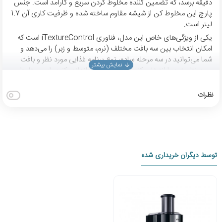
دقیقه برسد، که تضمین کننده مخلوط کردن سریع و کارآمد است. جنس
پارچ این مخلوط کن از شیشه مقاوم ساخته شده و ظرفیت کاری آن 1.7
لیتر است.
یکی از ویژگی‌های خاص این مدل، فناوری iTextureControl است که
امکان انتخاب بین سه بافت مختلف (نرم، متوسط و زبر) را می‌دهد و
شما می‌توانید در سه مرحله ساده، نوع برنامه غذایی مورد نظر و بافت
مورد نظر خود را انتخاب کنید و دستگاه را راه‌اندازی کنید. این مخلوط
کن همچنین دارای فناوری TriAction است که باعث می‌شود مواد به
طور یکنواخت و بدون نقطه کور مخلوط شوند و به سرعت به
نظرات
قسمت‌های مخلوط کننده هدایت شوند، که نتیجه‌ای دو برابر سریع‌تر و
دقیق‌تر را فراهم می‌آورد.
علاوه بر این، دستگاه دارای یک برنامه تمیز کردن خودکار است که فرایند
تمیز کردن را آسان‌تر می‌کند، و اتصالات محکم فلزی آن دوام بیشتری را
تضمین می‌کند. با توجه به قابلیت‌های متعدد و کیفیت ساخت بالای
توسط دیگران خریداری شده
این مخلوط کن، JB 7550 گزینه‌ای ایده‌آل برای کسانی است که به
دنبال دستگاهی قدرتمند و کارآمد در آشپزخانه خود هستند
ویژگی های مخلوط کن براون مدل JB 7550
کنترل بافت iTextureControl
انتخاب بافت دلخواه برای هر