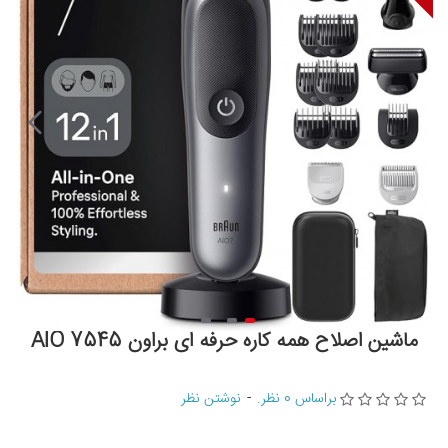
ماشین اصلاح همه کاره حرفه ای براون AIO 7545
براساس 0 نظر.
-
نوشتن نظر