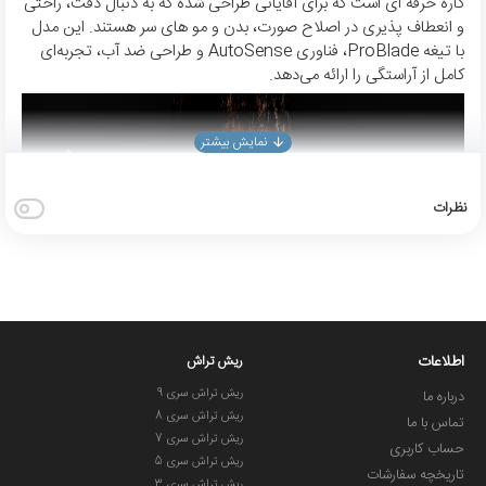
کاره حرفه‌ ای است که برای آقایانی طراحی شده که به دنبال دقت، راحتی
و انعطاف‌ پذیری در اصلاح صورت، بدن و مو های سر هستند. این مدل
با تیغه ProBlade، فناوری AutoSense و طراحی ضد آب، تجربه‌ای
کامل از آراستگی را ارائه می‌دهد.
نظرات
اطلاعات
ریش تراش
ریش تراش سری 9
درباره ما
ریش تراش سری 8
تماس با ما
ریش تراش سری 7
حساب کاربری
ریش تراش سری 5
تاریخچه سفارشات
ریش تراش سری 3