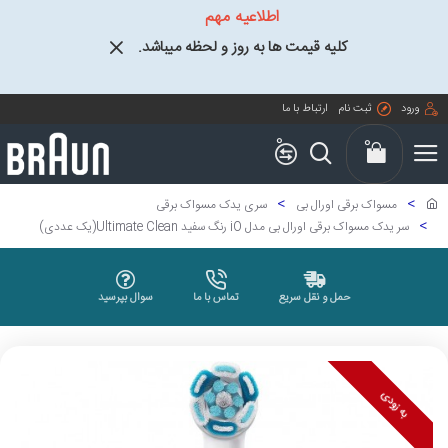
اطلاعیه مهم
کلیه قیمت ها به روز و لحظه میباشد.
ورود
ثبت نام
ارتباط با ما
0
0
مسواک برقی اورال بی
سری یدک مسواک برقی
سر یدک مسواک برقی اورال بی مدل iO رنگ سفید Ultimate Clean(یک عددی)
حمل و نقل سریع
تماس با ما
سوال بپرسید
به زودی