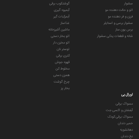
سشوار
گوشتکوب برقی
اتو و حالت دهنده مو
آبمیوه گیری
فرزن و فر دهنده مو
آبمرکبات گیر
سشوار برسی و استایلر
غذاساز
برس یون ساز
ماشین آشپزخانه
شانه و قطعات یدکی سشوار
اتو بخار دستی
اتو مخزن دار
توستر نان
کتری برقی
قهوه جوش
مخلوط کن
همزن دستی
چرخ گوشت
بخار پز
اورال بی
مسواک برقی
آبفشان و اکسی جت
مسواک برقی کودک
خمیر دندان
دهانشویه
نخ دندان