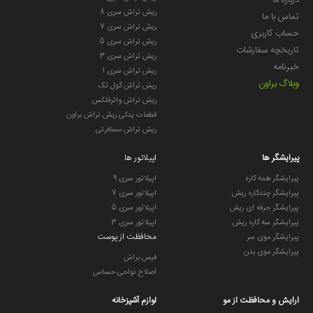
درباره ما
زمان تعویض
ریش تراش سری 8
تماس با ما
هر 3 ماه
توصیه‌شده
ریش تراش سری 7
حساب کاربری
ریش تراش سری 5
تاریخچه سفارشات
ویژگی خاص
برس‌های تغییر رنگ‌دهنده برای یادآوری تعویض
ریش تراش سری 3
خبرنامه
ریش تراش سری 1
???? مزایا برای کاربر
وبلاگ براون
ریش تراش کول تک
ریش تراش واترفلکس
قطعات یدکی ریش تراش براون
ریش تراش مسافرتی
تمیزی حرفه‌ای مشابه دندانپزشک در خانه.
حذف مؤثر پلاک و کمک به سلامت لثه‌ها.
پیرایشگر ها
اپیلاتور ها
طراحی دقیق برای دسترسی به نواحی سخت.
پیرایشگر همه کاره
اپیلاتور سری 9
تجربه‌ای راحت و بدون فشار اضافی روی دندان و لثه.
پیرایشگر چندکاره ریش
اپیلاتور سری 7
⚠️ نکات مهم
پیرایشگر حرفه ای ریش
اپیلاتور سری 5
پیرایشگر سه کاره ریش
اپیلاتور سری 3
محافظت از پوست
پیرایشگر موی سر
پیرایشگر موی بدن
فیس براش
این سری فقط با دسته‌های
Oral-B iO
سازگار است و با مدل‌های
اصلاح نواحی حساس
قدیمی‌تر Oral-B کار نمی‌کند.
برای حفظ کارایی و جلوگیری از تجمع باکتری، حتماً هر 3 ماه
ارایش و محافظت از مو
لوازم آشپزخانه
یک‌بار سری را تعویض کنید.