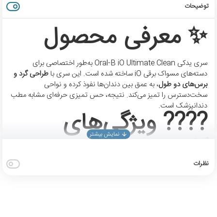
توضیحات
✨ معرفی محصول
سری یدکی Oral-B iO Ultimate Clean به‌طور اختصاصی برای
دسته‌های مسواک برقی iO ساخته شده است. این سری با
طراحی گرد و
برس‌های دو طول
، به عمق بین دندان‌ها نفوذ کرده و نواحی
سخت‌دسترس را تمیز می‌کند. نتیجه، حس تمیزی حرفه‌ای مشابه مطب
دندانپزشک است.
???? ویژگی‌های
کلیدی
نظرات
حذف پلاک تا 100٪ بیشتر
نسبت به مسواک دستی معمولی.
طراحی گرد الهام‌گرفته از دندانپزشکان
برای پوشش کامل سطح
دندان.
برس‌های دو طول و زاویه‌دار (16 درجه)
برای نفوذ بهتر بین