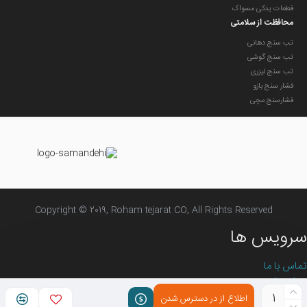
قطعات یدکی مسواک
محافظت از سلامتی
تب سنج دهانی
تب سنج گوشی
تب سنج لیزری
فشار سنج بازو
فشارسنج مچی
Copyright © 2019, Roham tejarat CO, All Rights Reserved
سرویس ها
تماس با ما
درباره ما
سیاست های حفظ حریم خصوصی
اطلاع از در دسترس شدن