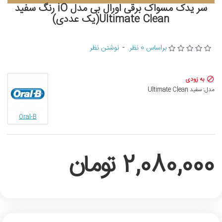
سر یدک مسواک برقی اورال بی مدل iO رنگ سفید
Ultimate Clean(یک عددی)
براساس 0 نظر.
-
نوشتن نظر
به زودی
مدل:
سفید Ultimate Clean
Oral-B
2,080,000 تومان