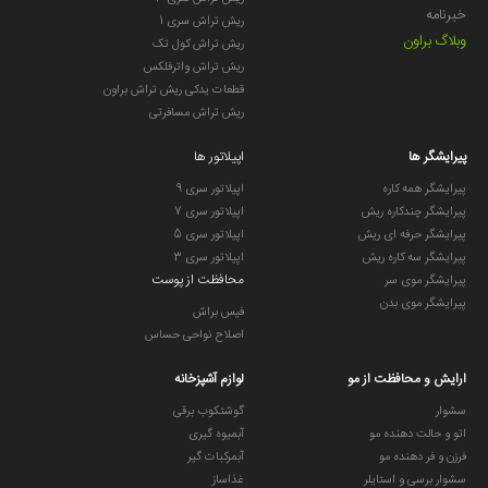
طراحی ارگونومیک
: خوش‌دست و سبک، مناسب استفاده
خبرنامه
ریش تراش سری 1
طولانی‌مدت بدون خستگی.
وبلاگ براون
ریش تراش کول تک
مشخصات فنی
ریش تراش واترفلکس
قطعات یدکی ریش تراش براون
ویژگی
توضیحات
ریش تراش مسافرتی
تعداد موچین‌ها
28 عدد
پیرایشگر ها
اپیلاتور ها
جنس موچین‌ها
استیل ضدزنگ
پیرایشگر همه کاره
اپیلاتور سری 9
پیرایشگر چندکاره ریش
اپیلاتور سری 7
نوع اصلاح
خشک و مرطوب
پیرایشگر حرفه ای ریش
اپیلاتور سری 5
پیرایشگر سه کاره ریش
اپیلاتور سری 3
ضد آب
بله
محافظت از پوست
پیرایشگر موی سر
پیرایشگر موی بدن
منبع تغذیه
باتری قابل شارژ
فیس براش
اصلاح نواحی حساس
مدت زمان شارژ
حدود 1 ساعت
کامل
ارایش و محافظت از مو
لوازم آشپزخانه
مدت زمان
سشوار
گوشتکوب برقی
استفاده پس از
حدود 30 دقیقه
اتو و حالت دهنده مو
آبمیوه گیری
شارژ
فرزن و فر دهنده مو
آبمرکبات گیر
سشوار برسی و استایلر
غذاساز